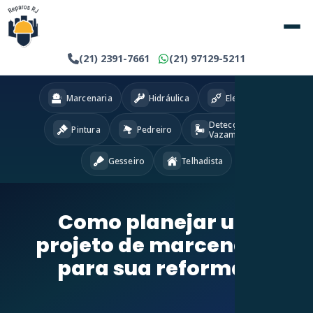
(21) 2391-7661
(21) 97129-5211
Marcenaria
Hidráulica
Eletricista
Detecção
Pintura
Pedreiro
Vazamentos
Gesseiro
Telhadista
Como planejar um
projeto de marcenaria
para sua reforma?