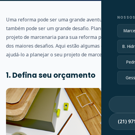
NOSSOS
Uma reforma pode ser uma grande aventura, mas
também pode ser um grande desafio. Planejar um
Marce
projeto de marcenaria para sua reforma pode ser um
dos maiores desafios. Aqui estão algumas dicas para
B. Hidr
ajudá-lo a planejar o seu projeto de marcenaria.
Pedr
1. Defina seu orçamento
Gess
(21) 9