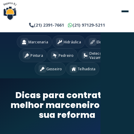
(21) 2391-7661
(21) 97129-5211
Marcenaria
Hidráulica
Eletricista
Detecção
Pintura
Pedreiro
Vazamentos
Gesseiro
Telhadista
Dicas para contratar o
melhor marceneiro para
sua reforma