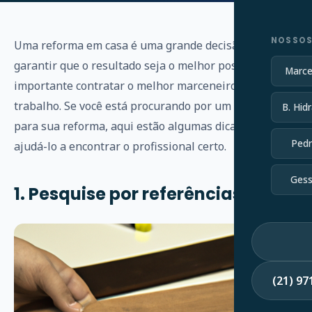
NOSSOS
Uma reforma em casa é uma grande decisão e, para
garantir que o resultado seja o melhor possível, é
Marce
importante contratar o melhor marceneiro para o
trabalho. Se você está procurando por um marceneiro
B. Hidr
para sua reforma, aqui estão algumas dicas para
Pedr
ajudá-lo a encontrar o profissional certo.
Gess
1. Pesquise por referências
(21) 9