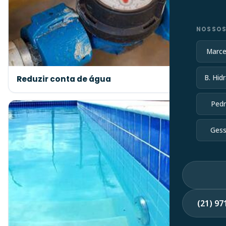
NOSSOS
Marce
B. Hidr
Reduzir conta de água
Pedr
Gess
(21) 9