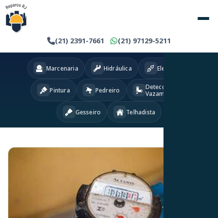
(21) 2391-7661
(21) 97129-5211
Marcenaria
Hidráulica
Eletricista
Detecção
Pintura
Pedreiro
Vazamentos
Gesseiro
Telhadista