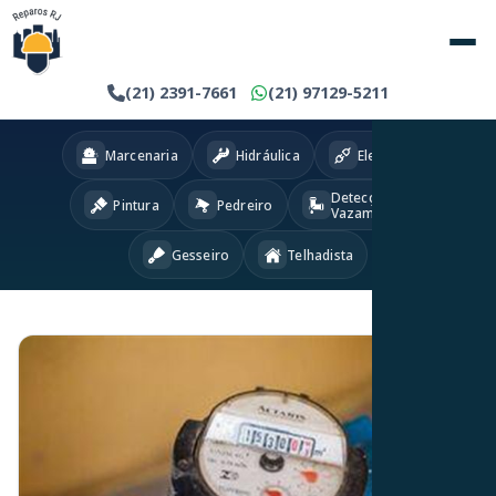
(21) 2391-7661
(21) 97129-5211
Marcenaria
Hidráulica
Eletricista
Detecção
Pintura
Pedreiro
Vazamentos
Gesseiro
Telhadista