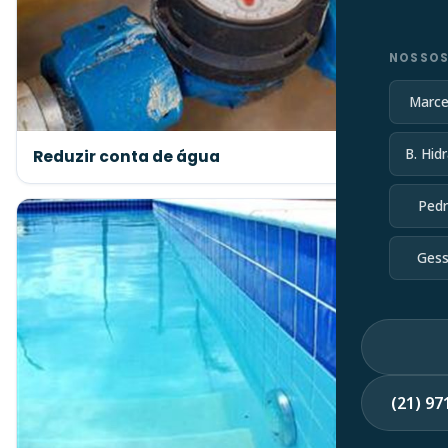
NOSSOS
Marce
B. Hidr
Reduzir conta de água
Pedr
Gess
(21) 9