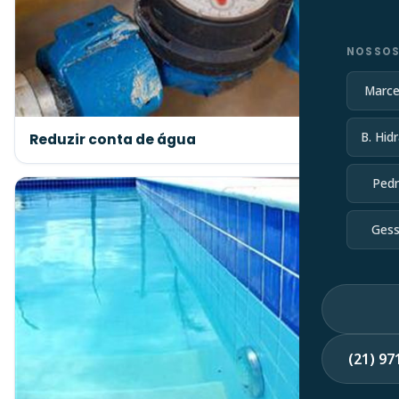
NOSSOS
Marce
B. Hidr
Reduzir conta de água
Pedr
Gess
(21) 9