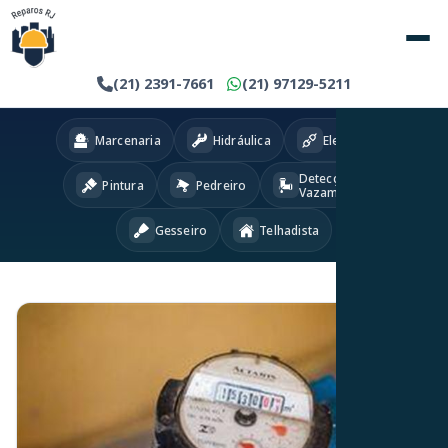
(21) 2391-7661
(21) 97129-5211
Marcenaria
Hidráulica
Eletricista
Detecção
Pintura
Pedreiro
Vazamentos
Gesseiro
Telhadista