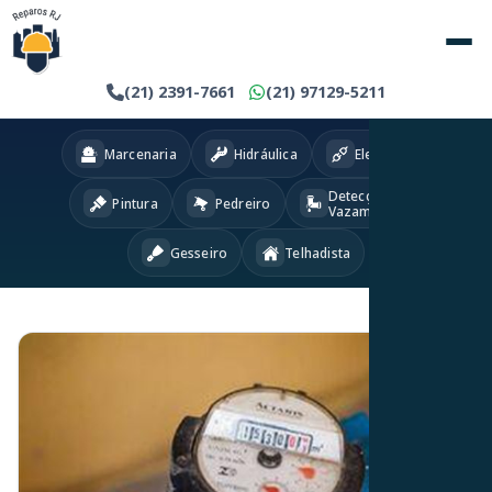
(21) 2391-7661
(21) 97129-5211
Marcenaria
Hidráulica
Eletricista
Detecção
Pintura
Pedreiro
Vazamentos
Gesseiro
Telhadista