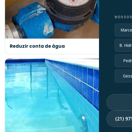
NOSSOS
Marce
B. Hidr
Reduzir conta de água
Pedr
Gess
(21) 9