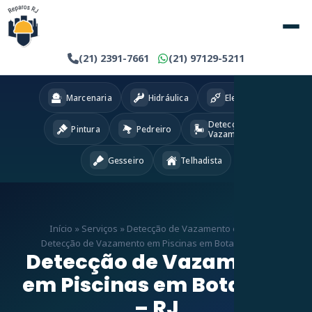
(21) 2391-7661
(21) 97129-5211
Marcenaria
Hidráulica
Eletricista
Detecção
Pintura
Pedreiro
Vazamentos
Gesseiro
Telhadista
Início
»
Serviços
»
Detecção de Vazamento em RJ
»
Detecção de Vazamento em Piscinas em Botafogo – RJ
Detecção de Vazamento
em Piscinas em Botafogo
– RJ