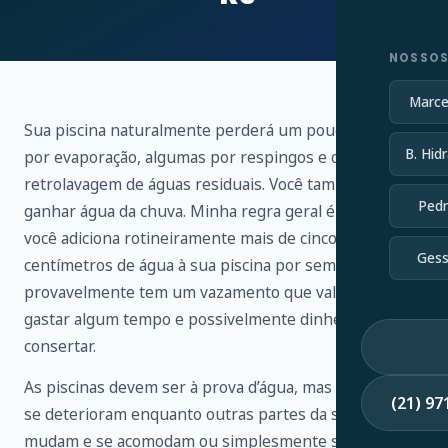
NOSSOS
Marce
Sua piscina naturalmente perderá um pouco de água
B. Hidr
por evaporação, algumas por respingos e outras por
retrolavagem de águas residuais. Você também vai
Pedr
ganhar água da chuva. Minha regra geral é que, se
você adiciona rotineiramente mais de cinco
Gess
centímetros de água à sua piscina por semana,
provavelmente tem um vazamento que vale a pena
gastar algum tempo e possivelmente dinheiro para
consertar.
As piscinas devem ser à prova d’água, mas os selantes
(21) 9
se deterioram enquanto outras partes da sua piscina
mudam e se acomodam ou simplesmente se