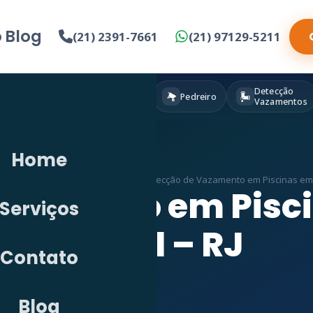
o
Blog
(21) 2391-7661
(21) 97129-5211
Detecção
Eletricista
Pintura
Pedreiro
Vazamentos
Home
»
Detecção de Vazamento em RJ
»
Detecção de Vazamento em Piscinas em V
azamento em Pisci
Serviços
Geral – RJ
Contato
Blog