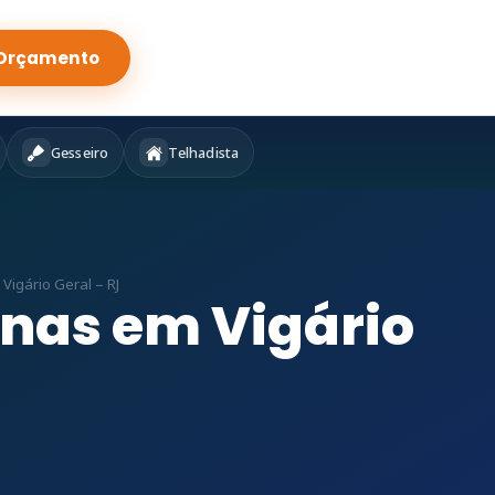
Orçamento
Gesseiro
Telhadista
igário Geral – RJ
nas em Vigário