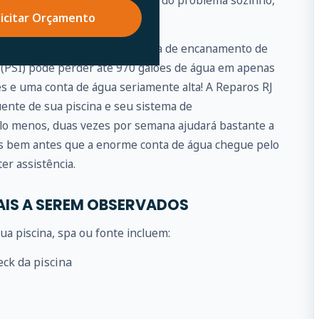
elaxe, se você não puder cuidar do problema sozinho,
licitar Orçamento
por você.
pequeno vazamento no sistema de encanamento de
 (PSI) pode perder até 970 galões de água em apenas
ês e uma conta de água seriamente alta! A Reparos RJ
ente de sua piscina e seu sistema de
lo menos, duas vezes por semana ajudará bastante a
as bem antes que a enorme conta de água chegue pelo
er assistência.
AIS A SEREM OBSERVADOS
a piscina, spa ou fonte incluem:
eck da piscina