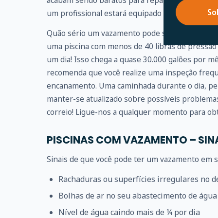
acabam sendo baratos para reparar. Portanto, r
So
um profissional estará equipado para fazer isso 
Quão sério um vazamento pode se tornar? Um 
uma piscina com menos de 40 libras de pressão
um dia! Isso chega a quase 30.000 galões por m
recomenda que você realize uma inspeção frequ
encanamento. Uma caminhada durante o dia, pe
manter-se atualizado sobre possíveis problem
correio! Ligue-nos a qualquer momento para obt
PISCINAS COM VAZAMENTO – SIN
Sinais de que você pode ter um vazamento em su
Rachaduras ou superfícies irregulares no d
Bolhas de ar no seu abastecimento de água
Nível de água caindo mais de ¼ por dia