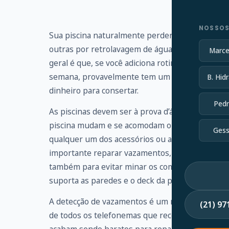
NOSSOS
Sua piscina naturalmente perderá um pouco de 
outras por retrolavagem de águas residuais. Vo
Marce
geral é que, se você adiciona rotineiramente ma
semana, provavelmente tem um vazamento que 
B. Hidr
dinheiro para consertar.
Pedr
As piscinas devem ser à prova d’água, mas os s
piscina mudam e se acomodam ou simplesmente 
Gess
qualquer um dos acessórios ou acessórios, enc
importante reparar vazamentos, não apenas par
também para evitar minar os componentes estrut
suporta as paredes e o deck da piscina.
A detecção de vazamentos é um ramo altamente e
(21) 9
de todos os telefonemas que recebo de propri