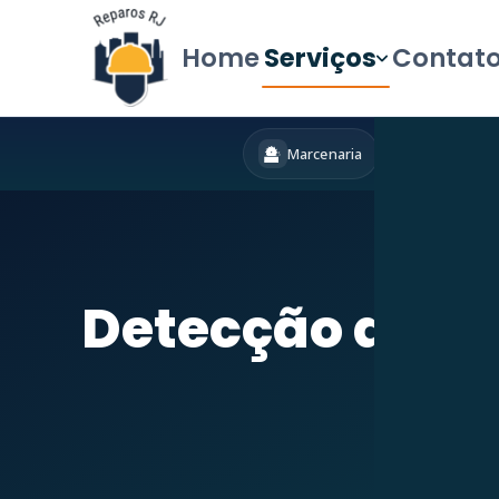
Home
Serviços
Contat
Marcenaria
Hidráulica
Início
»
Serviços
Detecção de V