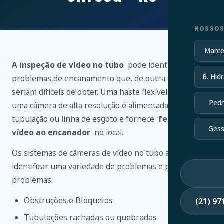
NOSSOS
Marce
A inspeção de vídeo no tubo
pode identificar vários
B. Hidr
problemas de encanamento que, de outra forma,
seriam difíceis de obter. Uma haste flexível conectada a
Pedr
uma câmera de alta resolução é alimentada através de
tubulação ou linha de esgoto e fornece
feedback de
Gess
vídeo ao encanador
no local.
Os sistemas de câmeras de vídeo no tubo ajudam a
identificar uma variedade de problemas e possíveis
problemas:
Obstruções e Bloqueios
(21) 9
Tubulações rachadas ou quebradas