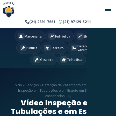
(21) 2391-7661
(21) 97129-5211
Marcenaria
Hidráulica
Eletricista
Detecção
Pintura
Pedreiro
Vazamentos
Gesseiro
Telhadista
Início
»
Serviços
»
Detecção de Vazamento em RJ
»
Vídeo
Inspeção em Tubulações e em Esgoto em Senador
Vasconcelos – RJ
Vídeo Inspeção em
Tubulações e em Esgoto