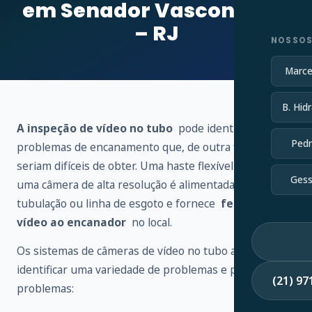
em Senador Vasconcelos
– RJ
NOSSOS
Marce
B. Hidr
A inspeção de vídeo no tubo
pode identificar vários
Pedr
problemas de encanamento que, de outra forma,
seriam difíceis de obter. Uma haste flexível conectada a
Gess
uma câmera de alta resolução é alimentada através de
tubulação ou linha de esgoto e fornece
feedback de
vídeo ao encanador
no local.
Os sistemas de câmeras de vídeo no tubo ajudam a
identificar uma variedade de problemas e possíveis
(21) 9
problemas: