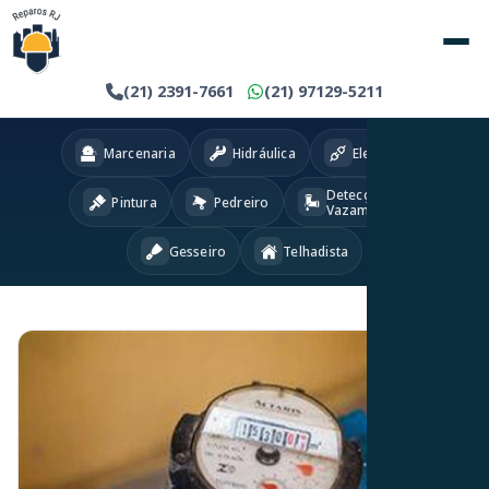
(21) 2391-7661
(21) 97129-5211
Marcenaria
Hidráulica
Eletricista
Detecção
Pintura
Pedreiro
Vazamentos
Gesseiro
Telhadista