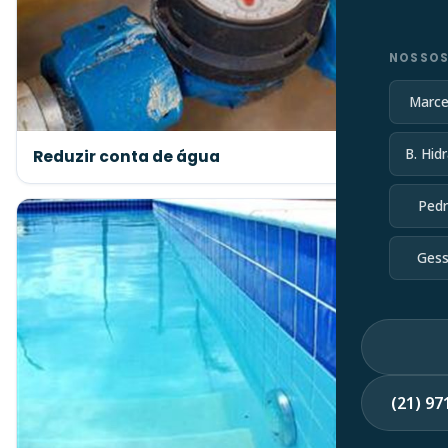
NOSSOS
Marce
B. Hidr
Reduzir conta de água
Pedr
Gess
(21) 9