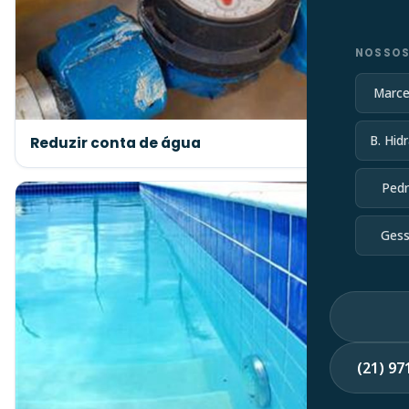
NOSSOS
Marce
B. Hidr
Reduzir conta de água
Pedr
Gess
(21) 9