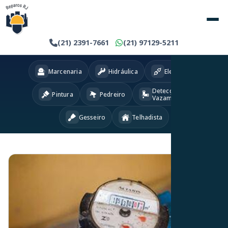
(21) 2391-7661
(21) 97129-5211
Marcenaria
Hidráulica
Eletricista
Detecção
Pintura
Pedreiro
Vazamentos
Gesseiro
Telhadista