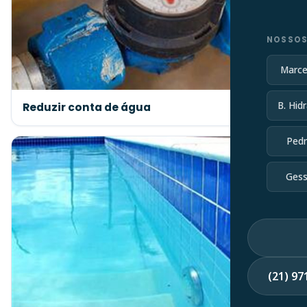
NOSSOS
Marce
B. Hidr
Reduzir conta de água
Pedr
Gess
(21) 9