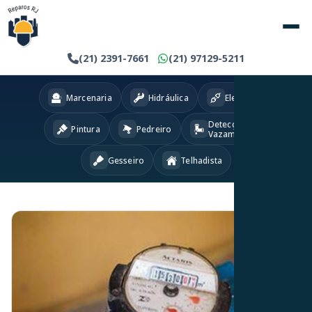
(21) 2391-7661
(21) 97129-5211
Marcenaria
Hidráulica
Eletricista
Detecção
Pintura
Pedreiro
Vazamentos
Gesseiro
Telhadista