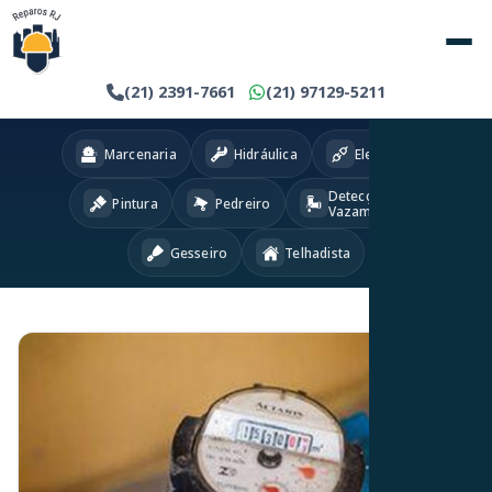
(21) 2391-7661
(21) 97129-5211
Marcenaria
Hidráulica
Eletricista
Detecção
Pintura
Pedreiro
Vazamentos
Gesseiro
Telhadista