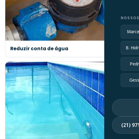
NOSSOS
Marce
B. Hidr
Reduzir conta de água
Pedr
Gess
(21) 9