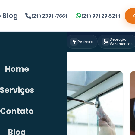
o
Blog
(21) 2391-7661
(21) 97129-5211
Detecção
Eletricista
Pintura
Pedreiro
Vazamentos
Home
Serviços
Contato
Blog