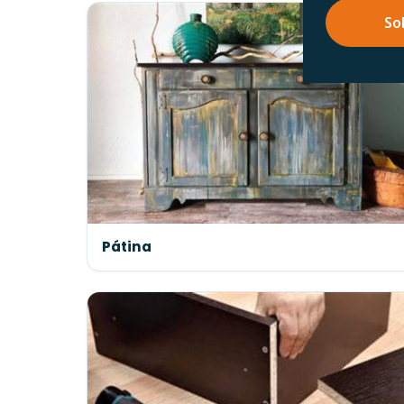
So
Pátina