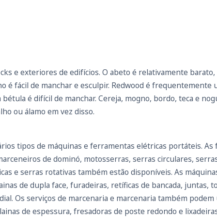
ks e exteriores de edifícios. O abeto é relativamente barato
nho é fácil de manchar e esculpir. Redwood é frequentemente 
a bétula é difícil de manchar. Cereja, mogno, bordo, teca e no
lho ou álamo em vez disso.
ios tipos de máquinas e ferramentas elétricas portáteis. As 
rceneiros de dominó, motosserras, serras circulares, serras t
étricas e serras rotativas também estão disponíveis. As máquin
inas de dupla face, furadeiras, retíficas de bancada, juntas, 
adial. Os serviços de marcenaria e marcenaria também podem u
lainas de espessura, fresadoras de poste redondo e lixadeiras