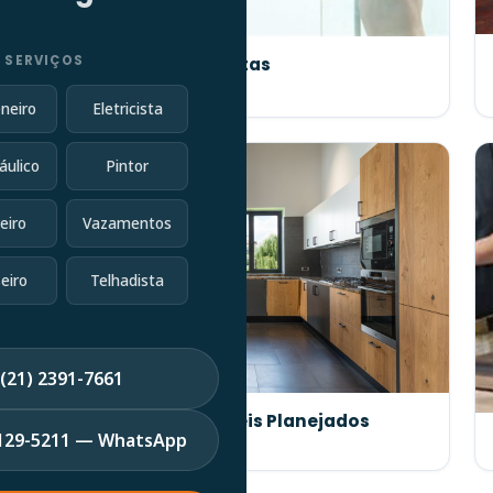
 SERVIÇOS
Manutenção de Portas
neiro
Eletricista
áulico
Pintor
eiro
Vazamentos
eiro
Telhadista
(21) 2391-7661
Fabricação de Móveis Planejados
7129-5211 — WhatsApp