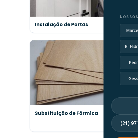
NOSSOS
Instalação de Portas
Marce
B. Hidr
Pedr
Gess
Substituição de Fórmica
(21) 9