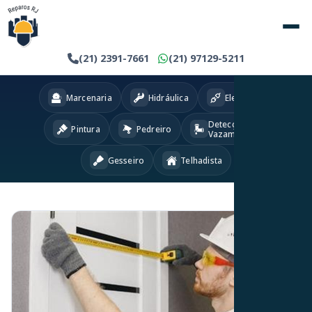
(21) 2391-7661
(21) 97129-5211
Marcenaria
Hidráulica
Eletricista
Detecção
Pintura
Pedreiro
Vazamentos
Gesseiro
Telhadista