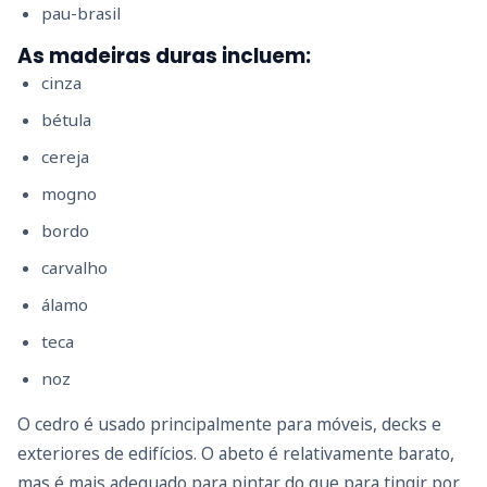
pau-brasil
As madeiras duras incluem:
cinza
bétula
cereja
mogno
bordo
carvalho
álamo
teca
noz
O cedro é usado principalmente para móveis, decks e
exteriores de edifícios. O abeto é relativamente barato,
mas é mais adequado para pintar do que para tingir por