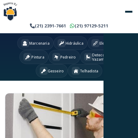
(21) 2391-7661
(21) 97129-5211
Marcenaria
Hidráulica
Eletricista
Detecção
Pintura
Pedreiro
Vazamentos
Gesseiro
Telhadista