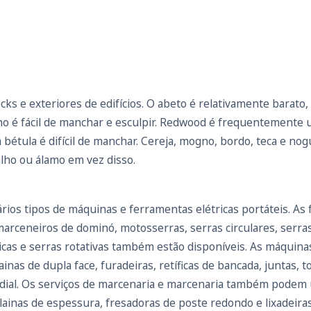
ks e exteriores de edifícios. O abeto é relativamente barato
nho é fácil de manchar e esculpir. Redwood é frequentemente 
a bétula é difícil de manchar. Cereja, mogno, bordo, teca e no
lho ou álamo em vez disso.
ios tipos de máquinas e ferramentas elétricas portáteis. As 
rceneiros de dominó, motosserras, serras circulares, serras t
étricas e serras rotativas também estão disponíveis. As máquin
inas de dupla face, furadeiras, retíficas de bancada, juntas, 
adial. Os serviços de marcenaria e marcenaria também podem u
lainas de espessura, fresadoras de poste redondo e lixadeiras