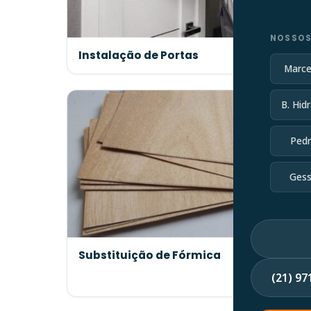
NOSSOS
Instalação de Portas
Marce
B. Hidr
Pedr
Gess
Substituição de Fórmica
(21) 9