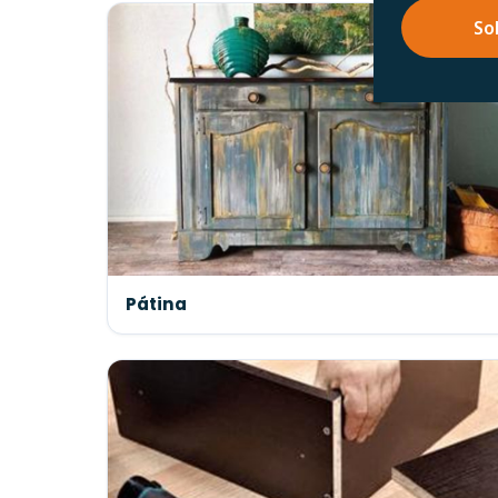
So
Pátina