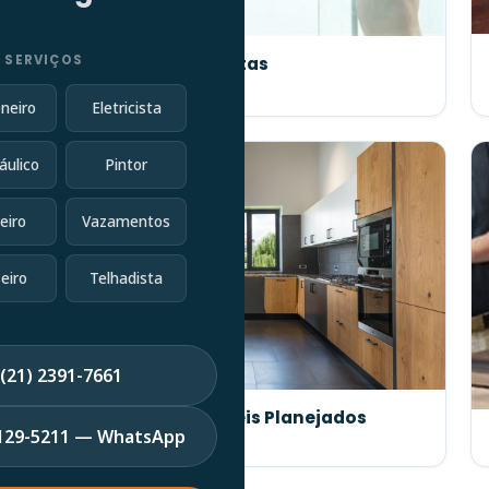
 SERVIÇOS
Manutenção de Portas
neiro
Eletricista
áulico
Pintor
eiro
Vazamentos
eiro
Telhadista
(21) 2391-7661
Fabricação de Móveis Planejados
7129-5211 — WhatsApp