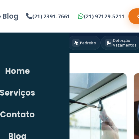
o
Blog
(21) 2391-7661
(21) 97129-5211
Detecção
Eletricista
Pintura
Pedreiro
Vazamentos
Home
Serviços
Contato
Blog