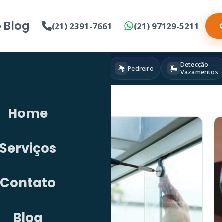
o
Blog
(21) 2391-7661
(21) 97129-5211
Detecção
Eletricista
Pintura
Pedreiro
Vazamentos
Home
Serviços
Contato
Blog