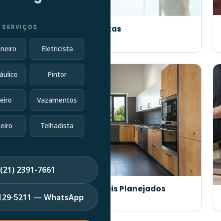
 SERVIÇOS
Manutenção de Portas
neiro
Eletricista
áulico
Pintor
eiro
Vazamentos
eiro
Telhadista
(21) 2391-7661
Fabricação de Móveis Planejados
7129-5211 — WhatsApp