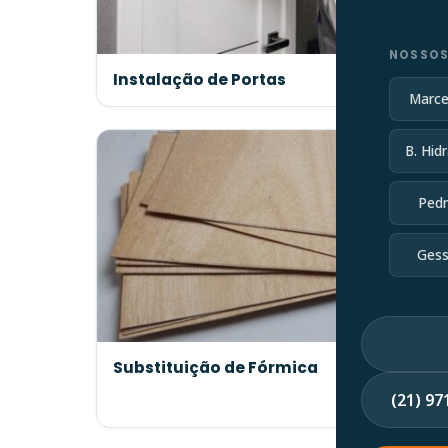
NOSSOS
Instalação de Portas
Marce
B. Hidr
Pedr
Gess
Substituição de Fórmica
(21) 9