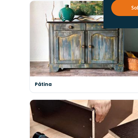
So
Pátina