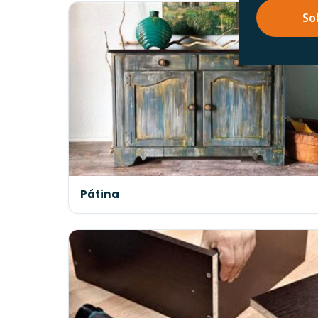
So
Pátina