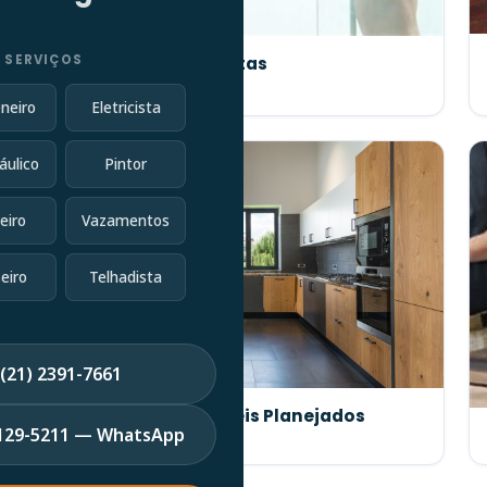
 SERVIÇOS
Manutenção de Portas
neiro
Eletricista
áulico
Pintor
eiro
Vazamentos
eiro
Telhadista
(21) 2391-7661
Fabricação de Móveis Planejados
7129-5211 — WhatsApp