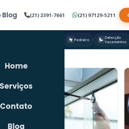
o
Blog
(21) 2391-7661
(21) 97129-5211
Detecção
Eletricista
Pintura
Pedreiro
Vazamentos
Home
Serviços
Contato
Blog