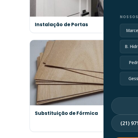
NOSSOS
Instalação de Portas
Marce
B. Hidr
Pedr
Gess
Substituição de Fórmica
(21) 9