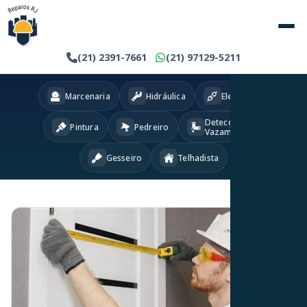
(21) 2391-7661
(21) 97129-5211
Marcenaria
Hidráulica
Eletricista
Detecção
Pintura
Pedreiro
Vazamentos
Gesseiro
Telhadista