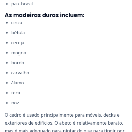
pau-brasil
As madeiras duras incluem:
cinza
bétula
cereja
mogno
bordo
carvalho
álamo
teca
noz
O cedro é usado principalmente para móveis, decks e
exteriores de edifícios. O abeto é relativamente barato,
mas é mais adequado para pintar do que para tingir por