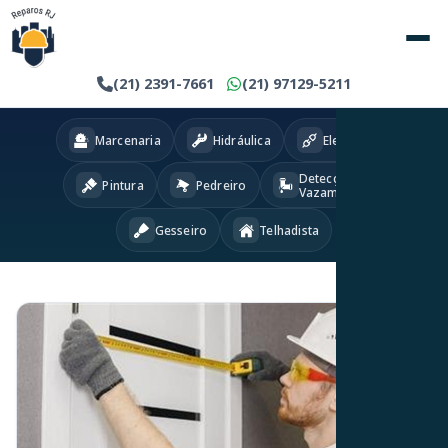
(21) 2391-7661
(21) 97129-5211
Marcenaria
Hidráulica
Eletricista
Detecção
Pintura
Pedreiro
Vazamentos
Gesseiro
Telhadista