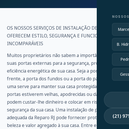
NOSSOS
OS NOSSOS SERVIÇOS DE INSTALAÇÃO DE PORTAS
Marce
OFERECEM ESTILO, SEGURANÇA E FUNCIONALIDADE
INCOMPARÁVEIS
B. Hidr
Muitos proprietários não sabem a importância de
Pedr
suas portas externas para a segurança, proteção e
eficiência energética de sua casa. Seja a porta da
Gess
frente, a porta dos fundos ou a porta do pátio, cada
uma serve para manter sua casa protegida. Se as suas
portas estiverem velhas, apodrecidas ou danificadas,
podem custar-lhe dinheiro e colocar em risco a
segurança da sua casa. Uma instalação de porta
(21) 9
adequada da Reparo RJ pode fornecer proteção,
beleza e valor agregado à sua casa. Entre em contato