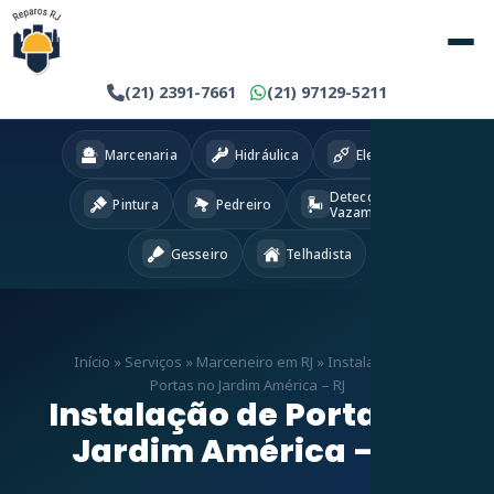
(21) 2391-7661
(21) 97129-5211
Marcenaria
Hidráulica
Eletricista
Detecção
Pintura
Pedreiro
Vazamentos
Gesseiro
Telhadista
Início
»
Serviços
»
Marceneiro em RJ
»
Instalação de
Portas no Jardim América – RJ
Instalação de Portas no
Jardim América – RJ