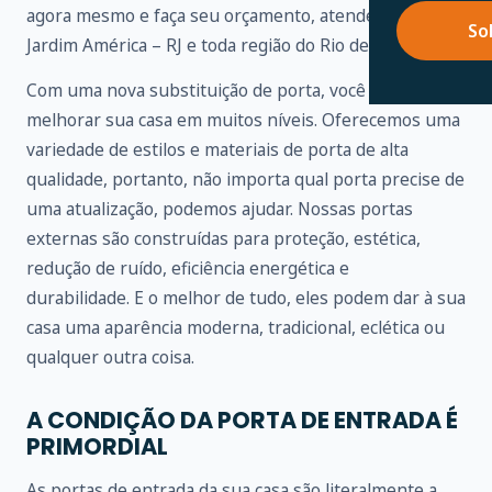
agora mesmo e faça seu orçamento, atendemos no
So
Jardim América – RJ e toda região do Rio de Janeiro.
Com uma nova substituição de porta, você pode
melhorar sua casa em muitos níveis. Oferecemos uma
variedade de estilos e materiais de porta de alta
qualidade, portanto, não importa qual porta precise de
uma atualização, podemos ajudar. Nossas portas
externas são construídas para proteção, estética,
redução de ruído, eficiência energética e
durabilidade. E o melhor de tudo, eles podem dar à sua
casa uma aparência moderna, tradicional, eclética ou
qualquer outra coisa.
A CONDIÇÃO DA PORTA DE ENTRADA É
PRIMORDIAL
As portas de entrada da sua casa são literalmente a