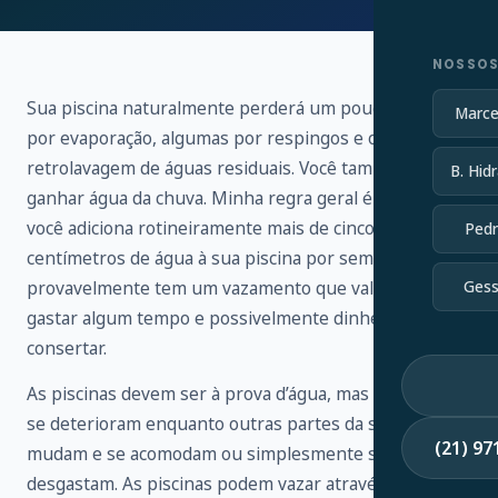
NOSSOS
Sua piscina naturalmente perderá um pouco de água
Marce
por evaporação, algumas por respingos e outras por
retrolavagem de águas residuais. Você também vai
B. Hidr
ganhar água da chuva. Minha regra geral é que, se
você adiciona rotineiramente mais de cinco
Pedr
centímetros de água à sua piscina por semana,
provavelmente tem um vazamento que vale a pena
Gess
gastar algum tempo e possivelmente dinheiro para
consertar.
As piscinas devem ser à prova d’água, mas os selantes
se deterioram enquanto outras partes da sua piscina
(21) 9
mudam e se acomodam ou simplesmente se
desgastam. As piscinas podem vazar através de