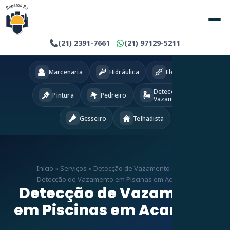
(21) 2391-7661
(21) 97129-5211
Marcenaria
Hidráulica
Eletricista
Detecção
Pintura
Pedreiro
Vazamentos
Gesseiro
Telhadista
Início
»
Serviços
»
Detecção de Vazamento em RJ
»
Detecção de Vazamento em Piscinas em Acari – RJ
Detecção de Vazamento
em Piscinas em Acari – RJ