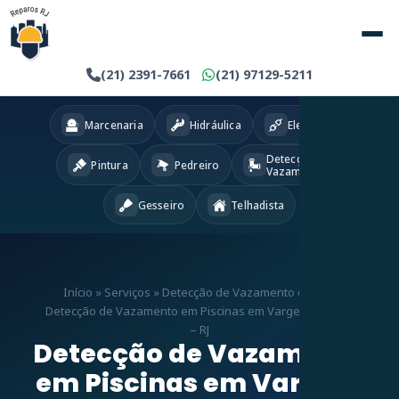
(21) 2391-7661
(21) 97129-5211
Marcenaria
Hidráulica
Eletricista
Detecção
Pintura
Pedreiro
Vazamentos
Gesseiro
Telhadista
Início
»
Serviços
»
Detecção de Vazamento em RJ
»
Detecção de Vazamento em Piscinas em Vargem Grande
– RJ
Detecção de Vazamento
em Piscinas em Vargem