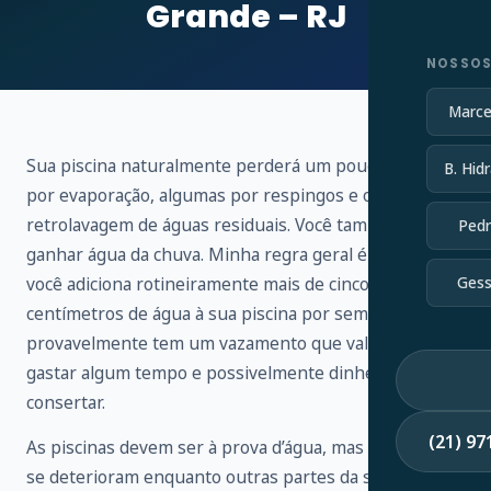
Grande – RJ
NOSSOS
Marce
Sua piscina naturalmente perderá um pouco de água
B. Hidr
por evaporação, algumas por respingos e outras por
retrolavagem de águas residuais. Você também vai
Pedr
ganhar água da chuva. Minha regra geral é que, se
você adiciona rotineiramente mais de cinco
Gess
centímetros de água à sua piscina por semana,
provavelmente tem um vazamento que vale a pena
gastar algum tempo e possivelmente dinheiro para
consertar.
(21) 9
As piscinas devem ser à prova d’água, mas os selantes
se deterioram enquanto outras partes da sua piscina