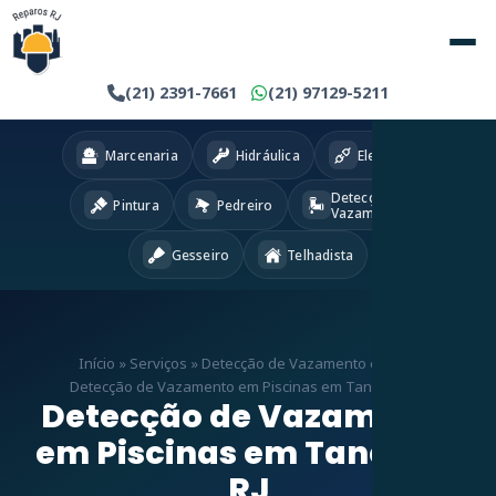
(21) 2391-7661
(21) 97129-5211
Marcenaria
Hidráulica
Eletricista
Detecção
Pintura
Pedreiro
Vazamentos
Gesseiro
Telhadista
Início
»
Serviços
»
Detecção de Vazamento em RJ
»
Detecção de Vazamento em Piscinas em Tanque – RJ
Detecção de Vazamento
em Piscinas em Tanque –
RJ