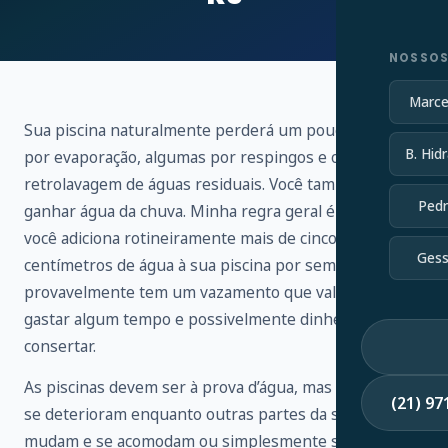
NOSSOS
Marce
Sua piscina naturalmente perderá um pouco de água
B. Hidr
por evaporação, algumas por respingos e outras por
retrolavagem de águas residuais. Você também vai
Pedr
ganhar água da chuva. Minha regra geral é que, se
você adiciona rotineiramente mais de cinco
Gess
centímetros de água à sua piscina por semana,
provavelmente tem um vazamento que vale a pena
gastar algum tempo e possivelmente dinheiro para
consertar.
As piscinas devem ser à prova d’água, mas os selantes
(21) 9
se deterioram enquanto outras partes da sua piscina
mudam e se acomodam ou simplesmente se