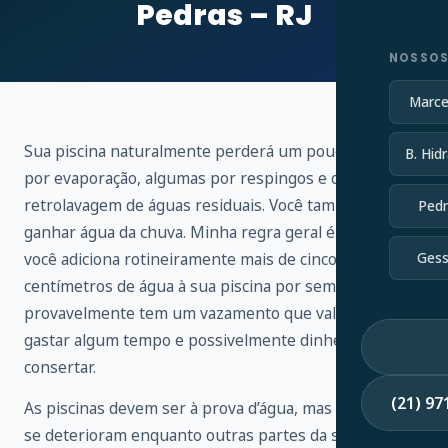
Pedras – RJ
NOSSOS
Marce
Sua piscina naturalmente perderá um pouco de água
B. Hidr
por evaporação, algumas por respingos e outras por
retrolavagem de águas residuais. Você também vai
Pedr
ganhar água da chuva. Minha regra geral é que, se
você adiciona rotineiramente mais de cinco
Gess
centímetros de água à sua piscina por semana,
provavelmente tem um vazamento que vale a pena
gastar algum tempo e possivelmente dinheiro para
consertar.
(21) 9
As piscinas devem ser à prova d’água, mas os selantes
se deterioram enquanto outras partes da sua piscina