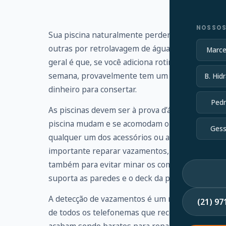
NOSSOS
Sua piscina naturalmente perderá um pouco de 
outras por retrolavagem de águas residuais. Vo
Marce
geral é que, se você adiciona rotineiramente ma
semana, provavelmente tem um vazamento que 
B. Hidr
dinheiro para consertar.
Pedr
As piscinas devem ser à prova d’água, mas os s
piscina mudam e se acomodam ou simplesmente 
Gess
qualquer um dos acessórios ou acessórios, enc
importante reparar vazamentos, não apenas par
também para evitar minar os componentes estrut
suporta as paredes e o deck da piscina.
A detecção de vazamentos é um ramo altamente e
(21) 9
de todos os telefonemas que recebo de propri