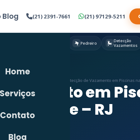
o
Blog
(21) 2391-7661
(21) 97129-5211
Detecção
Eletricista
Pintura
Pedreiro
Vazamentos
Home
»
Detecção de Vazamento em RJ
»
Detecção de Vazamento em Piscinas na 
Vazamento em Pisc
Serviços
Alegre – RJ
Contato
Blog