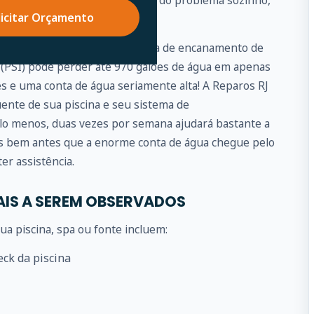
elaxe, se você não puder cuidar do problema sozinho,
licitar Orçamento
por você.
pequeno vazamento no sistema de encanamento de
 (PSI) pode perder até 970 galões de água em apenas
ês e uma conta de água seriamente alta! A Reparos RJ
ente de sua piscina e seu sistema de
lo menos, duas vezes por semana ajudará bastante a
as bem antes que a enorme conta de água chegue pelo
er assistência.
AIS A SEREM OBSERVADOS
a piscina, spa ou fonte incluem:
eck da piscina