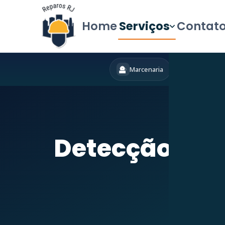
Home
Serviços
Contat
Marcenaria
Hidráulica
Início
»
Serviços
Detecção de 