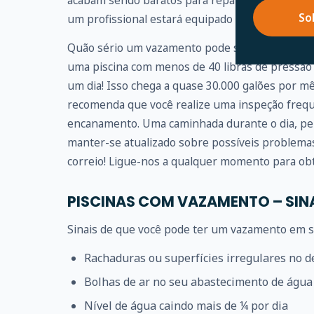
acabam sendo baratos para reparar. Portanto, r
So
um profissional estará equipado para fazer isso 
Quão sério um vazamento pode se tornar? Um 
uma piscina com menos de 40 libras de pressão
um dia! Isso chega a quase 30.000 galões por m
recomenda que você realize uma inspeção frequ
encanamento. Uma caminhada durante o dia, pe
manter-se atualizado sobre possíveis problem
correio! Ligue-nos a qualquer momento para obt
PISCINAS COM VAZAMENTO – SIN
Sinais de que você pode ter um vazamento em su
Rachaduras ou superfícies irregulares no d
Bolhas de ar no seu abastecimento de água
Nível de água caindo mais de ¼ por dia