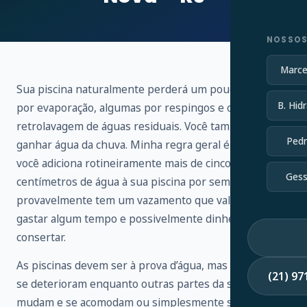
NOSSOS
Marce
Sua piscina naturalmente perderá um pouco de água
B. Hidr
por evaporação, algumas por respingos e outras por
retrolavagem de águas residuais. Você também vai
Pedr
ganhar água da chuva. Minha regra geral é que, se
você adiciona rotineiramente mais de cinco
Gess
centímetros de água à sua piscina por semana,
provavelmente tem um vazamento que vale a pena
gastar algum tempo e possivelmente dinheiro para
consertar.
As piscinas devem ser à prova d’água, mas os selantes
(21) 9
se deterioram enquanto outras partes da sua piscina
mudam e se acomodam ou simplesmente se