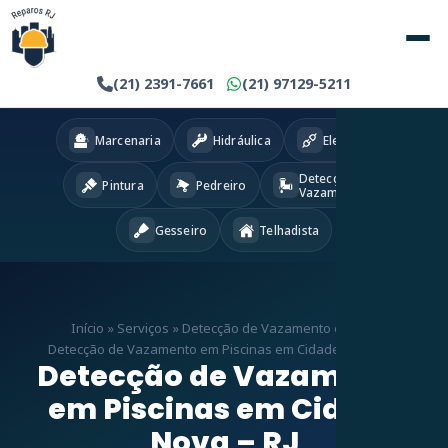
(21) 2391-7661
(21) 97129-5211
Marcenaria
Hidráulica
Eletricista
Detecção
Pintura
Pedreiro
Vazamentos
Gesseiro
Telhadista
Início
»
Serviços
»
Detecção de Vazamento em RJ
»
Detecção de Vazamento em Piscinas em Cidade Nova – RJ
Detecção de Vazamento
em Piscinas em Cidade
Nova – RJ