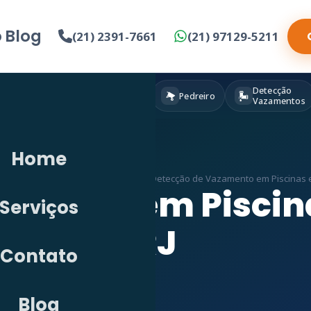
o
Blog
(21) 2391-7661
(21) 97129-5211
Detecção
Eletricista
Pintura
Pedreiro
Vazamentos
Home
s
»
Detecção de Vazamento em RJ
»
Detecção de Vazamento em Piscinas e
zamento em Piscin
Serviços
RJ
Contato
Blog