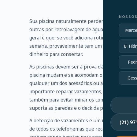
NOSSOS
Sua piscina naturalmente perderá um pouco de 
outras por retrolavagem de águas residuais. Vo
Marce
geral é que, se você adiciona rotineiramente ma
semana, provavelmente tem um vazamento que 
B. Hidr
dinheiro para consertar.
Pedr
As piscinas devem ser à prova d’água, mas os s
piscina mudam e se acomodam ou simplesmente 
Gess
qualquer um dos acessórios ou acessórios, enc
importante reparar vazamentos, não apenas par
também para evitar minar os componentes estrut
suporta as paredes e o deck da piscina.
A detecção de vazamentos é um ramo altamente e
(21) 9
de todos os telefonemas que recebo de propri