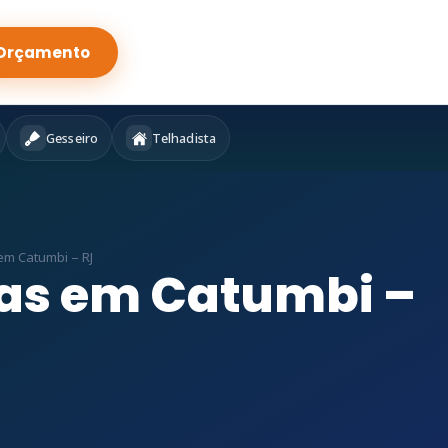
Orçamento
Gesseiro
Telhadista
m Catumbi – RJ
as em Catumbi –