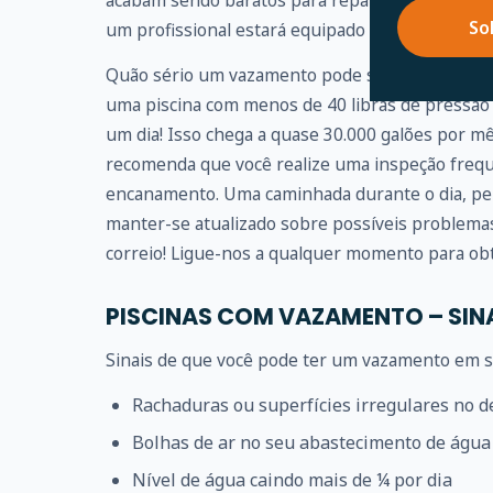
acabam sendo baratos para reparar. Portanto, r
So
um profissional estará equipado para fazer isso 
Quão sério um vazamento pode se tornar? Um 
uma piscina com menos de 40 libras de pressão
um dia! Isso chega a quase 30.000 galões por m
recomenda que você realize uma inspeção frequ
encanamento. Uma caminhada durante o dia, pe
manter-se atualizado sobre possíveis problem
correio! Ligue-nos a qualquer momento para obt
PISCINAS COM VAZAMENTO – SIN
Sinais de que você pode ter um vazamento em su
Rachaduras ou superfícies irregulares no d
Bolhas de ar no seu abastecimento de água
Nível de água caindo mais de ¼ por dia