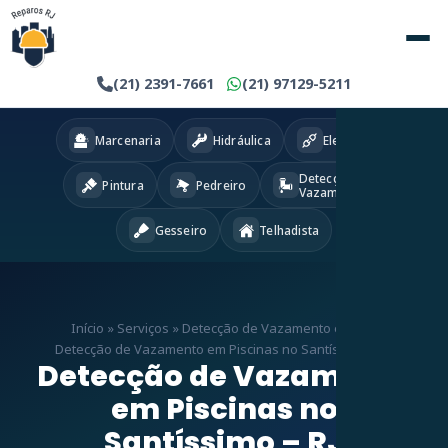
(21) 2391-7661
(21) 97129-5211
Marcenaria
Hidráulica
Eletricista
Detecção
Pintura
Pedreiro
Vazamentos
Gesseiro
Telhadista
Início
»
Serviços
»
Detecção de Vazamento em RJ
»
Detecção de Vazamento em Piscinas no Santíssimo – RJ
Detecção de Vazamento
em Piscinas no
Santíssimo – RJ