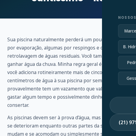
NOSSOS
Marce
Sua piscina naturalmente perderá um pouco de água
B. Hidr
por evaporação, algumas por respingos e outras por
retrolavagem de águas residuais. Você também vai
Pedr
ganhar água da chuva. Minha regra geral é que, se
você adiciona rotineiramente mais de cinco
Gess
centímetros de água à sua piscina por semana,
provavelmente tem um vazamento que vale a pena
gastar algum tempo e possivelmente dinheiro para
consertar.
As piscinas devem ser à prova d’água, mas os selantes
(21) 9
se deterioram enquanto outras partes da sua piscina
mudam e se acomodam ou simplesmente se