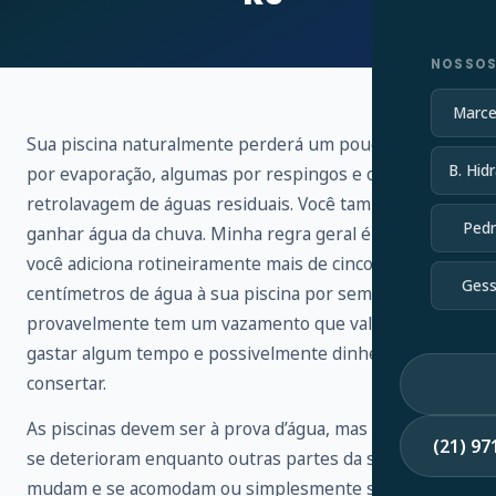
NOSSOS
Marce
Sua piscina naturalmente perderá um pouco de água
B. Hidr
por evaporação, algumas por respingos e outras por
retrolavagem de águas residuais. Você também vai
Pedr
ganhar água da chuva. Minha regra geral é que, se
você adiciona rotineiramente mais de cinco
Gess
centímetros de água à sua piscina por semana,
provavelmente tem um vazamento que vale a pena
gastar algum tempo e possivelmente dinheiro para
consertar.
As piscinas devem ser à prova d’água, mas os selantes
(21) 9
se deterioram enquanto outras partes da sua piscina
mudam e se acomodam ou simplesmente se