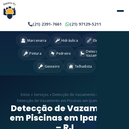
(21) 2391-7661
(21) 97129-5211
Marcenaria
Hidráulica
Eletricista
Detecção
Pintura
Pedreiro
Vazamentos
Gesseiro
Telhadista
Início
»
Serviços
»
Detecção de Vazamento em RJ
»
Detecção de Vazamento em Piscinas em Ipanema – RJ
Detecção de Vazamento
em Piscinas em Ipanema
– RJ