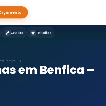
Orçamento
Gesseiro
Telhadista
m Benfica – RJ
as em Benfica –