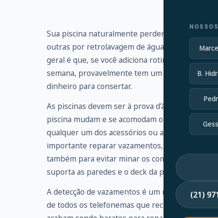
NOSSOS
Sua piscina naturalmente perderá um pouco de 
outras por retrolavagem de águas residuais. Vo
Marce
geral é que, se você adiciona rotineiramente ma
semana, provavelmente tem um vazamento que 
B. Hidr
dinheiro para consertar.
Pedr
As piscinas devem ser à prova d’água, mas os s
piscina mudam e se acomodam ou simplesmente 
Gess
qualquer um dos acessórios ou acessórios, enc
importante reparar vazamentos, não apenas par
também para evitar minar os componentes estrut
suporta as paredes e o deck da piscina.
A detecção de vazamentos é um ramo altamente e
(21) 9
de todos os telefonemas que recebo de propri