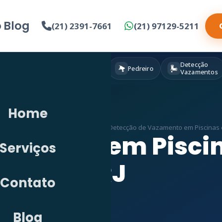
o
Blog
(21) 2391-7661
(21) 97129-5211
Detecção
Eletricista
Pintura
Pedreiro
Vazamentos
Home
os
»
Detecção de Vazamento em RJ
»
Detecção de Vazamento em Piscinas e
zamento em Piscin
Serviços
RJ
Contato
Blog