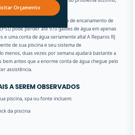
elaxe, se você não puder cuidar do problema sozinho,
licitar Orçamento
por você.
pequeno vazamento no sistema de encanamento de
 (PSI) pode perder até 970 galões de água em apenas
ês e uma conta de água seriamente alta! A Reparos RJ
ente de sua piscina e seu sistema de
lo menos, duas vezes por semana ajudará bastante a
as bem antes que a enorme conta de água chegue pelo
er assistência.
AIS A SEREM OBSERVADOS
a piscina, spa ou fonte incluem:
eck da piscina