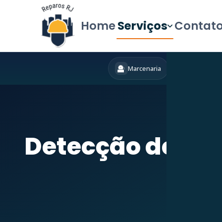
Home
Serviços
Contat
Marcenaria
Hidráulica
Início
»
Serviç
Detecção de Va