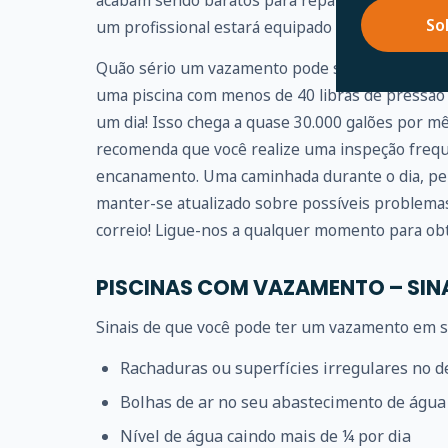
acabam sendo baratos para reparar. Portanto, r
So
um profissional estará equipado para fazer isso 
Quão sério um vazamento pode se tornar? Um 
uma piscina com menos de 40 libras de pressão
um dia! Isso chega a quase 30.000 galões por m
recomenda que você realize uma inspeção frequ
encanamento. Uma caminhada durante o dia, pe
manter-se atualizado sobre possíveis problem
correio! Ligue-nos a qualquer momento para obt
PISCINAS COM VAZAMENTO – SIN
Sinais de que você pode ter um vazamento em su
Rachaduras ou superfícies irregulares no d
Bolhas de ar no seu abastecimento de água
Nível de água caindo mais de ¼ por dia