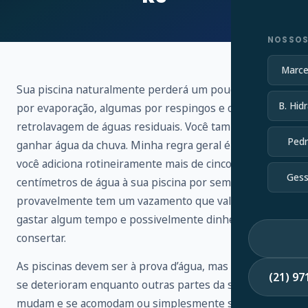
NOSSOS
Marce
Sua piscina naturalmente perderá um pouco de água
B. Hidr
por evaporação, algumas por respingos e outras por
retrolavagem de águas residuais. Você também vai
Pedr
ganhar água da chuva. Minha regra geral é que, se
você adiciona rotineiramente mais de cinco
Gess
centímetros de água à sua piscina por semana,
provavelmente tem um vazamento que vale a pena
gastar algum tempo e possivelmente dinheiro para
consertar.
As piscinas devem ser à prova d’água, mas os selantes
(21) 9
se deterioram enquanto outras partes da sua piscina
mudam e se acomodam ou simplesmente se