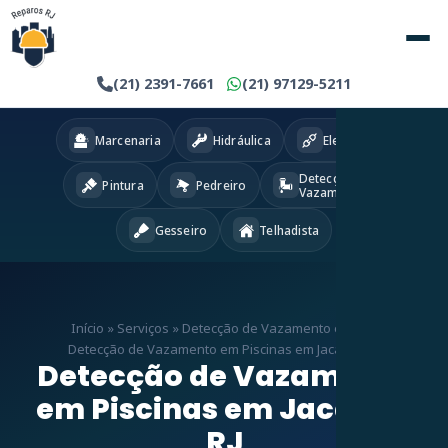
(21) 2391-7661
(21) 97129-5211
Marcenaria
Hidráulica
Eletricista
Detecção
Pintura
Pedreiro
Vazamentos
Gesseiro
Telhadista
Início
»
Serviços
»
Detecção de Vazamento em RJ
»
Detecção de Vazamento em Piscinas em Jacaré – RJ
Detecção de Vazamento
em Piscinas em Jacaré –
RJ