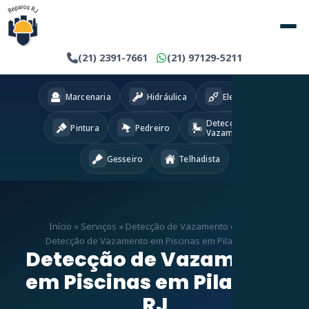
(21) 2391-7661
(21) 97129-5211
Marcenaria
Hidráulica
Eletricista
Detecção
Pintura
Pedreiro
Vazamentos
Gesseiro
Telhadista
Início
»
Serviços
»
Detecção de Vazamento em RJ
»
Detecção de Vazamento em Piscinas em Pilares – RJ
Detecção de Vazamento
em Piscinas em Pilares –
RJ