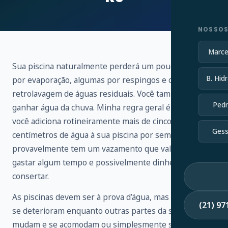
NOSSOS
Marce
Sua piscina naturalmente perderá um pouco de água
B. Hidr
por evaporação, algumas por respingos e outras por
retrolavagem de águas residuais. Você também vai
Pedr
ganhar água da chuva. Minha regra geral é que, se
você adiciona rotineiramente mais de cinco
Gess
centímetros de água à sua piscina por semana,
provavelmente tem um vazamento que vale a pena
gastar algum tempo e possivelmente dinheiro para
consertar.
As piscinas devem ser à prova d’água, mas os selantes
(21) 9
se deterioram enquanto outras partes da sua piscina
mudam e se acomodam ou simplesmente se