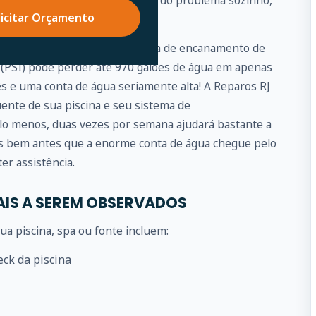
elaxe, se você não puder cuidar do problema sozinho,
licitar Orçamento
por você.
pequeno vazamento no sistema de encanamento de
 (PSI) pode perder até 970 galões de água em apenas
ês e uma conta de água seriamente alta! A Reparos RJ
ente de sua piscina e seu sistema de
lo menos, duas vezes por semana ajudará bastante a
as bem antes que a enorme conta de água chegue pelo
er assistência.
AIS A SEREM OBSERVADOS
a piscina, spa ou fonte incluem:
eck da piscina