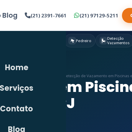
o
Blog
(21) 2391-7661
(21) 97129-5211
Detecção
Eletricista
Pintura
Pedreiro
Vazamentos
Home
s
»
Detecção de Vazamento em RJ
»
Detecção de Vazamento em Piscinas 
zamento em Piscin
Serviços
RJ
Contato
Blog