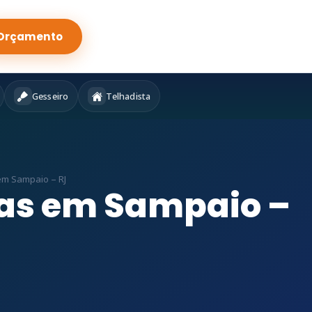
Orçamento
Gesseiro
Telhadista
em Sampaio – RJ
as em Sampaio –