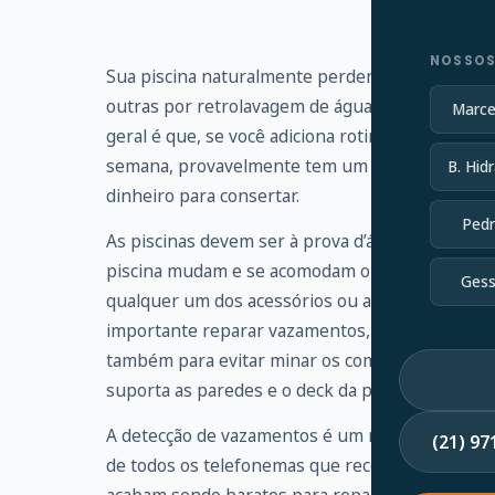
NOSSOS
Sua piscina naturalmente perderá um pouco de 
outras por retrolavagem de águas residuais. Vo
Marce
geral é que, se você adiciona rotineiramente ma
semana, provavelmente tem um vazamento que 
B. Hidr
dinheiro para consertar.
Pedr
As piscinas devem ser à prova d’água, mas os s
piscina mudam e se acomodam ou simplesmente 
Gess
qualquer um dos acessórios ou acessórios, enc
importante reparar vazamentos, não apenas par
também para evitar minar os componentes estrut
suporta as paredes e o deck da piscina.
A detecção de vazamentos é um ramo altamente e
(21) 9
de todos os telefonemas que recebo de propri