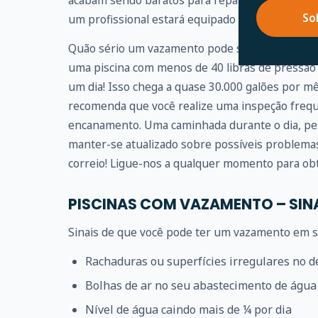
acabam sendo baratos para reparar. Portanto, r
So
um profissional estará equipado para fazer isso 
Quão sério um vazamento pode se tornar? Um 
uma piscina com menos de 40 libras de pressão
um dia! Isso chega a quase 30.000 galões por m
recomenda que você realize uma inspeção frequ
encanamento. Uma caminhada durante o dia, pe
manter-se atualizado sobre possíveis problem
correio! Ligue-nos a qualquer momento para obt
PISCINAS COM VAZAMENTO – SIN
Sinais de que você pode ter um vazamento em su
Rachaduras ou superfícies irregulares no d
Bolhas de ar no seu abastecimento de água
Nível de água caindo mais de ¼ por dia