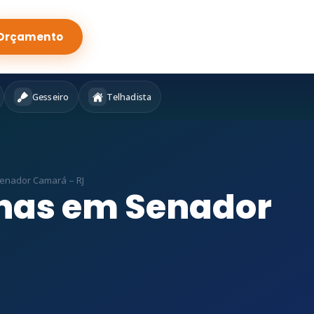
Orçamento
Gesseiro
Telhadista
enador Camará – RJ
nas em Senador