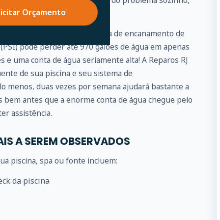
elaxe, se você não puder cuidar do problema sozinho,
licitar Orçamento
por você.
pequeno vazamento no sistema de encanamento de
 (PSI) pode perder até 970 galões de água em apenas
ês e uma conta de água seriamente alta! A Reparos RJ
ente de sua piscina e seu sistema de
lo menos, duas vezes por semana ajudará bastante a
as bem antes que a enorme conta de água chegue pelo
er assistência.
AIS A SEREM OBSERVADOS
a piscina, spa ou fonte incluem:
eck da piscina