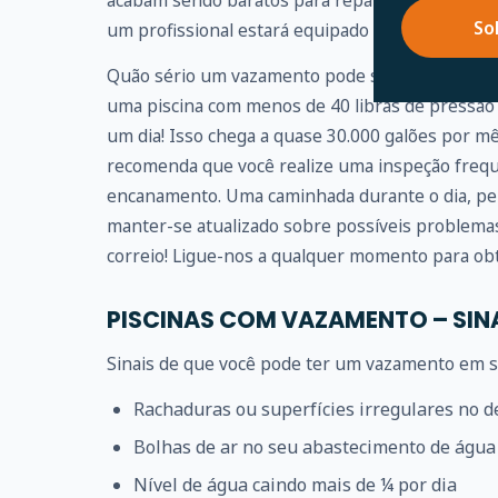
acabam sendo baratos para reparar. Portanto, r
So
um profissional estará equipado para fazer isso 
Quão sério um vazamento pode se tornar? Um 
uma piscina com menos de 40 libras de pressão
um dia! Isso chega a quase 30.000 galões por m
recomenda que você realize uma inspeção frequ
encanamento. Uma caminhada durante o dia, pe
manter-se atualizado sobre possíveis problem
correio! Ligue-nos a qualquer momento para obt
PISCINAS COM VAZAMENTO – SIN
Sinais de que você pode ter um vazamento em su
Rachaduras ou superfícies irregulares no d
Bolhas de ar no seu abastecimento de água
Nível de água caindo mais de ¼ por dia