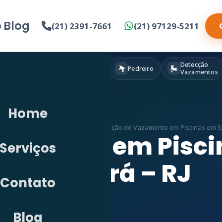
o
Blog
(21) 2391-7661
(21) 97129-5211
Detecção
Eletricista
Pintura
Pedreiro
Vazamentos
Home
etecção de Vazamento em RJ
»
Detecção de Vazamento em Piscinas em S
azamento em Pisci
Serviços
Camará – RJ
Contato
Blog