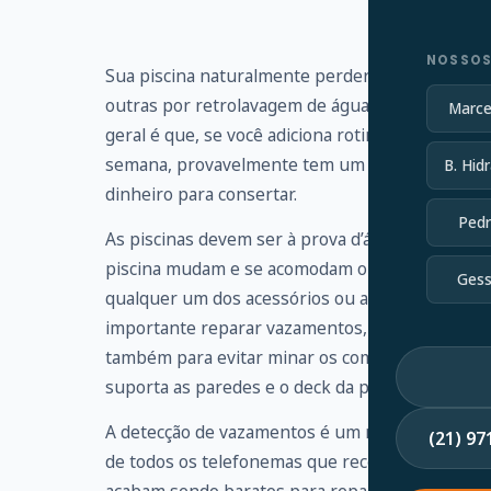
NOSSOS
Sua piscina naturalmente perderá um pouco de 
outras por retrolavagem de águas residuais. Vo
Marce
geral é que, se você adiciona rotineiramente ma
semana, provavelmente tem um vazamento que 
B. Hidr
dinheiro para consertar.
Pedr
As piscinas devem ser à prova d’água, mas os s
piscina mudam e se acomodam ou simplesmente 
Gess
qualquer um dos acessórios ou acessórios, enc
importante reparar vazamentos, não apenas par
também para evitar minar os componentes estrut
suporta as paredes e o deck da piscina.
A detecção de vazamentos é um ramo altamente e
(21) 9
de todos os telefonemas que recebo de propri