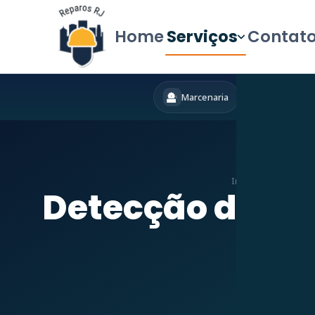
Home
Serviços
Contat
Marcenaria
Hidráulica
Início
»
Serviços
»
D
Detecção de V