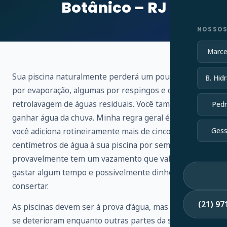
Botânico – RJ
NOSSOS
Marce
Sua piscina naturalmente perderá um pouco de água
B. Hidr
por evaporação, algumas por respingos e outras por
retrolavagem de águas residuais. Você também vai
Pedr
ganhar água da chuva. Minha regra geral é que, se
você adiciona rotineiramente mais de cinco
Gess
centímetros de água à sua piscina por semana,
provavelmente tem um vazamento que vale a pena
gastar algum tempo e possivelmente dinheiro para
consertar.
(21) 9
As piscinas devem ser à prova d’água, mas os selantes
se deterioram enquanto outras partes da sua piscina