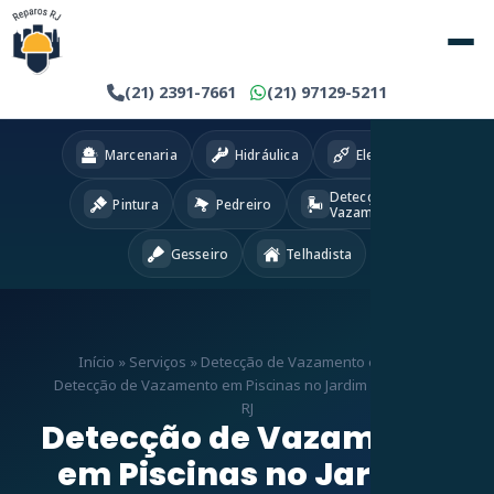
(21) 2391-7661
(21) 97129-5211
Marcenaria
Hidráulica
Eletricista
Detecção
Pintura
Pedreiro
Vazamentos
Gesseiro
Telhadista
Início
»
Serviços
»
Detecção de Vazamento em RJ
»
Detecção de Vazamento em Piscinas no Jardim Botânico –
RJ
Detecção de Vazamento
em Piscinas no Jardim