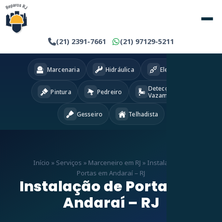
(21) 2391-7661
(21) 97129-5211
Marcenaria
Hidráulica
Eletricista
Detecção
Pintura
Pedreiro
Vazamentos
Gesseiro
Telhadista
Início
»
Serviços
»
Marceneiro em RJ
»
Instalação de
Portas em Andaraí – RJ
Instalação de Portas em
Andaraí – RJ