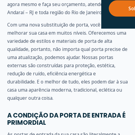
agora mesmo e faça seu orçamento, atendemos em
So
Andaraí – RJ e toda região do Rio de Janeiro.
Com uma nova substituição de porta, você pode
melhorar sua casa em muitos níveis. Oferecemos uma
variedade de estilos e materiais de porta de alta
qualidade, portanto, não importa qual porta precise de
uma atualização, podemos ajudar. Nossas portas
externas são construídas para proteção, estética,
redução de ruído, eficiência energética e
durabilidade. E o melhor de tudo, eles podem dar à sua
casa uma aparência moderna, tradicional, eclética ou
qualquer outra coisa.
A CONDIÇÃO DA PORTA DE ENTRADA É
PRIMORDIAL
As portas de entrada da sua casa são literalmente a