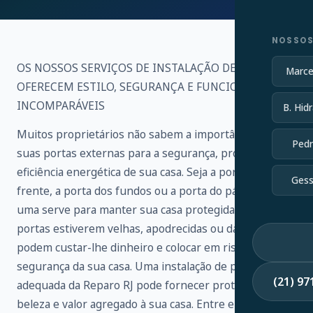
NOSSOS
OS NOSSOS SERVIÇOS DE INSTALAÇÃO DE PORTAS
Marce
OFERECEM ESTILO, SEGURANÇA E FUNCIONALIDADE
INCOMPARÁVEIS
B. Hidr
Muitos proprietários não sabem a importância de
Pedr
suas portas externas para a segurança, proteção e
eficiência energética de sua casa. Seja a porta da
Gess
frente, a porta dos fundos ou a porta do pátio, cada
uma serve para manter sua casa protegida. Se as suas
portas estiverem velhas, apodrecidas ou danificadas,
podem custar-lhe dinheiro e colocar em risco a
segurança da sua casa. Uma instalação de porta
(21) 9
adequada da Reparo RJ pode fornecer proteção,
beleza e valor agregado à sua casa. Entre em contato