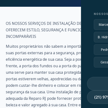
NOSSOS
OS NOSSOS SERVIÇOS DE INSTALAÇÃO DE PORTAS
Marce
OFERECEM ESTILO, SEGURANÇA E FUNCIONALIDADE
INCOMPARÁVEIS
B. Hidr
Muitos proprietários não sabem a importância de
Pedr
suas portas externas para a segurança, proteção e
eficiência energética de sua casa. Seja a porta da
Gess
frente, a porta dos fundos ou a porta do pátio, cada
uma serve para manter sua casa protegida. Se as suas
portas estiverem velhas, apodrecidas ou danificadas,
podem custar-lhe dinheiro e colocar em risco a
segurança da sua casa. Uma instalação de porta
(21) 9
adequada da Reparo RJ pode fornecer proteção,
beleza e valor agregado à sua casa. Entre em contato