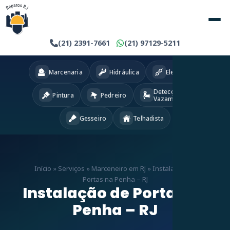
(21) 2391-7661
(21) 97129-5211
Marcenaria
Hidráulica
Eletricista
Detecção
Pintura
Pedreiro
Vazamentos
Gesseiro
Telhadista
Início
»
Serviços
»
Marceneiro em RJ
»
Instalação de
Portas na Penha – RJ
Instalação de Portas na
Penha – RJ