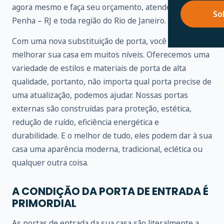
agora mesmo e faça seu orçamento, atendemos na
So
Penha – RJ e toda região do Rio de Janeiro.
Com uma nova substituição de porta, você pode
melhorar sua casa em muitos níveis. Oferecemos uma
variedade de estilos e materiais de porta de alta
qualidade, portanto, não importa qual porta precise de
uma atualização, podemos ajudar. Nossas portas
externas são construídas para proteção, estética,
redução de ruído, eficiência energética e
durabilidade. E o melhor de tudo, eles podem dar à sua
casa uma aparência moderna, tradicional, eclética ou
qualquer outra coisa.
A CONDIÇÃO DA PORTA DE ENTRADA É
PRIMORDIAL
As portas de entrada da sua casa são literalmente a