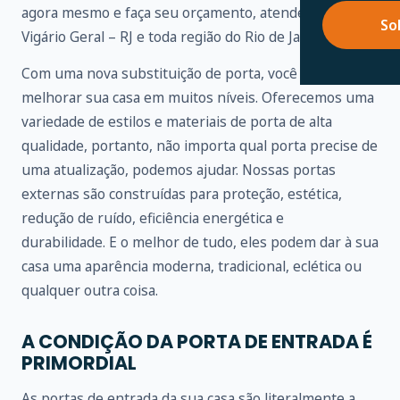
agora mesmo e faça seu orçamento, atendemos em
So
Vigário Geral – RJ e toda região do Rio de Janeiro.
Com uma nova substituição de porta, você pode
melhorar sua casa em muitos níveis. Oferecemos uma
variedade de estilos e materiais de porta de alta
qualidade, portanto, não importa qual porta precise de
uma atualização, podemos ajudar. Nossas portas
externas são construídas para proteção, estética,
redução de ruído, eficiência energética e
durabilidade. E o melhor de tudo, eles podem dar à sua
casa uma aparência moderna, tradicional, eclética ou
qualquer outra coisa.
A CONDIÇÃO DA PORTA DE ENTRADA É
PRIMORDIAL
As portas de entrada da sua casa são literalmente a