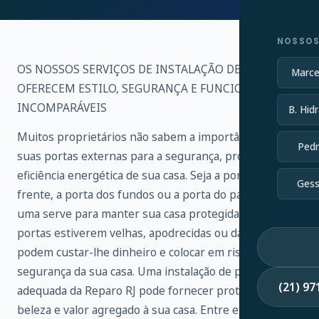
NOSSOS
OS NOSSOS SERVIÇOS DE INSTALAÇÃO DE PORTAS
Marce
OFERECEM ESTILO, SEGURANÇA E FUNCIONALIDADE
INCOMPARÁVEIS
B. Hidr
Muitos proprietários não sabem a importância de
Pedr
suas portas externas para a segurança, proteção e
eficiência energética de sua casa. Seja a porta da
Gess
frente, a porta dos fundos ou a porta do pátio, cada
uma serve para manter sua casa protegida. Se as suas
portas estiverem velhas, apodrecidas ou danificadas,
podem custar-lhe dinheiro e colocar em risco a
segurança da sua casa. Uma instalação de porta
(21) 9
adequada da Reparo RJ pode fornecer proteção,
beleza e valor agregado à sua casa. Entre em contato