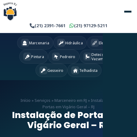
(21) 2391-7661
(21) 97129-5211
Marcenaria
Hidráulica
Eletricista
Detecção
Pintura
Pedreiro
Vazamentos
Gesseiro
Telhadista
Início
»
Serviços
»
Marceneiro em RJ
»
Instalação de
Portas em Vigário Geral – RJ
Instalação de Portas em
Vigário Geral – RJ