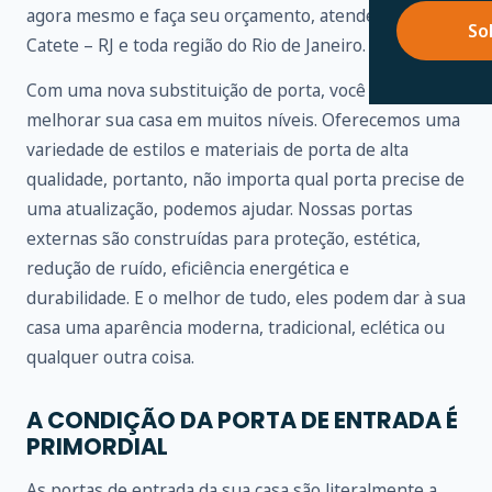
agora mesmo e faça seu orçamento, atendemos em
So
Catete – RJ e toda região do Rio de Janeiro.
Com uma nova substituição de porta, você pode
melhorar sua casa em muitos níveis. Oferecemos uma
variedade de estilos e materiais de porta de alta
qualidade, portanto, não importa qual porta precise de
uma atualização, podemos ajudar. Nossas portas
externas são construídas para proteção, estética,
redução de ruído, eficiência energética e
durabilidade. E o melhor de tudo, eles podem dar à sua
casa uma aparência moderna, tradicional, eclética ou
qualquer outra coisa.
A CONDIÇÃO DA PORTA DE ENTRADA É
PRIMORDIAL
As portas de entrada da sua casa são literalmente a