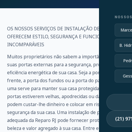
NOSSOS
OS NOSSOS SERVIÇOS DE INSTALAÇÃO DE PORTAS
Marce
OFERECEM ESTILO, SEGURANÇA E FUNCIONALIDADE
INCOMPARÁVEIS
B. Hidr
Muitos proprietários não sabem a importância de
Pedr
suas portas externas para a segurança, proteção e
eficiência energética de sua casa. Seja a porta da
Gess
frente, a porta dos fundos ou a porta do pátio, cada
uma serve para manter sua casa protegida. Se as suas
portas estiverem velhas, apodrecidas ou danificadas,
podem custar-lhe dinheiro e colocar em risco a
segurança da sua casa. Uma instalação de porta
(21) 9
adequada da Reparo RJ pode fornecer proteção,
beleza e valor agregado à sua casa. Entre em contato