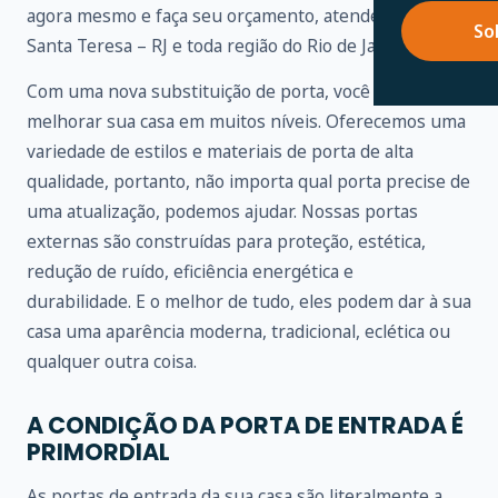
agora mesmo e faça seu orçamento, atendemos em
So
Santa Teresa – RJ e toda região do Rio de Janeiro.
Com uma nova substituição de porta, você pode
melhorar sua casa em muitos níveis. Oferecemos uma
variedade de estilos e materiais de porta de alta
qualidade, portanto, não importa qual porta precise de
uma atualização, podemos ajudar. Nossas portas
externas são construídas para proteção, estética,
redução de ruído, eficiência energética e
durabilidade. E o melhor de tudo, eles podem dar à sua
casa uma aparência moderna, tradicional, eclética ou
qualquer outra coisa.
A CONDIÇÃO DA PORTA DE ENTRADA É
PRIMORDIAL
As portas de entrada da sua casa são literalmente a