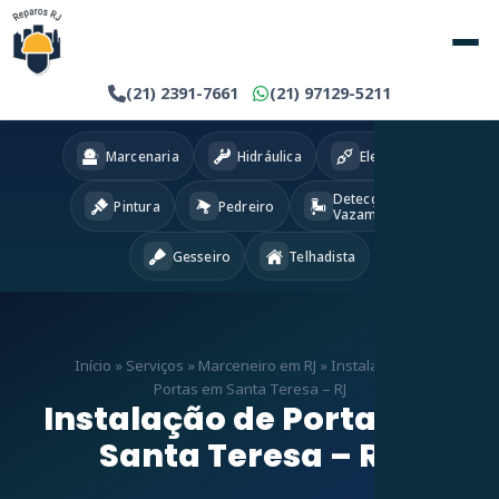
(21) 2391-7661
(21) 97129-5211
Marcenaria
Hidráulica
Eletricista
Detecção
Pintura
Pedreiro
Vazamentos
Gesseiro
Telhadista
Início
»
Serviços
»
Marceneiro em RJ
»
Instalação de
Portas em Santa Teresa – RJ
Instalação de Portas em
Santa Teresa – RJ