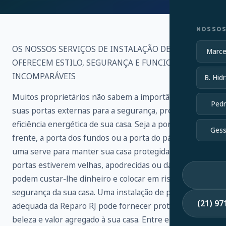
NOSSOS
OS NOSSOS SERVIÇOS DE INSTALAÇÃO DE PORTAS
Marce
OFERECEM ESTILO, SEGURANÇA E FUNCIONALIDADE
INCOMPARÁVEIS
B. Hidr
Muitos proprietários não sabem a importância de
Pedr
suas portas externas para a segurança, proteção e
eficiência energética de sua casa. Seja a porta da
Gess
frente, a porta dos fundos ou a porta do pátio, cada
uma serve para manter sua casa protegida. Se as suas
portas estiverem velhas, apodrecidas ou danificadas,
podem custar-lhe dinheiro e colocar em risco a
segurança da sua casa. Uma instalação de porta
(21) 9
adequada da Reparo RJ pode fornecer proteção,
beleza e valor agregado à sua casa. Entre em contato