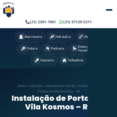
(21) 2391-7661
(21) 97129-5211
Marcenaria
Hidráulica
Eletricista
Detecção
Pintura
Pedreiro
Vazamentos
Gesseiro
Telhadista
Início
»
Serviços
»
Marceneiro em RJ
»
Instalação de
Portas na Vila Kosmos – RJ
Instalação de Portas na
Vila Kosmos – RJ