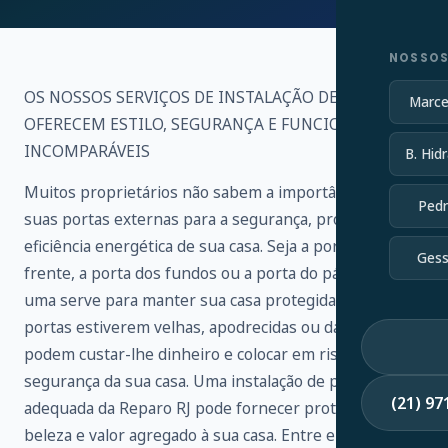
NOSSOS
OS NOSSOS SERVIÇOS DE INSTALAÇÃO DE PORTAS
Marce
OFERECEM ESTILO, SEGURANÇA E FUNCIONALIDADE
INCOMPARÁVEIS
B. Hidr
Muitos proprietários não sabem a importância de
Pedr
suas portas externas para a segurança, proteção e
eficiência energética de sua casa. Seja a porta da
Gess
frente, a porta dos fundos ou a porta do pátio, cada
uma serve para manter sua casa protegida. Se as suas
portas estiverem velhas, apodrecidas ou danificadas,
podem custar-lhe dinheiro e colocar em risco a
segurança da sua casa. Uma instalação de porta
(21) 9
adequada da Reparo RJ pode fornecer proteção,
beleza e valor agregado à sua casa. Entre em contato