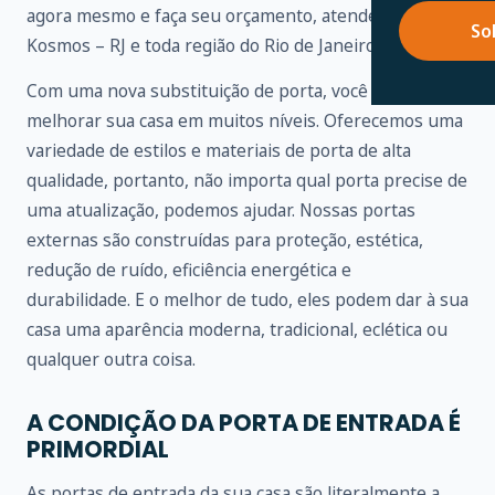
agora mesmo e faça seu orçamento, atendemos na Vila
So
Kosmos – RJ e toda região do Rio de Janeiro.
Com uma nova substituição de porta, você pode
melhorar sua casa em muitos níveis. Oferecemos uma
variedade de estilos e materiais de porta de alta
qualidade, portanto, não importa qual porta precise de
uma atualização, podemos ajudar. Nossas portas
externas são construídas para proteção, estética,
redução de ruído, eficiência energética e
durabilidade. E o melhor de tudo, eles podem dar à sua
casa uma aparência moderna, tradicional, eclética ou
qualquer outra coisa.
A CONDIÇÃO DA PORTA DE ENTRADA É
PRIMORDIAL
As portas de entrada da sua casa são literalmente a