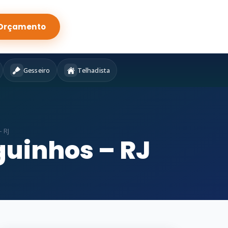
Orçamento
Gesseiro
Telhadista
 RJ
guinhos – RJ