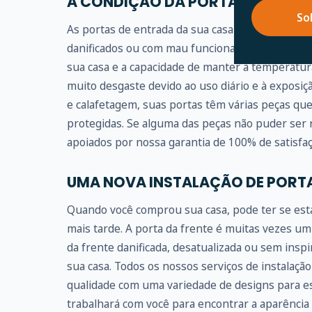
A CONDIÇÃO DA PORTA DE ENTRA
So
As portas de entrada da sua casa são literalmen
danificados ou com mau funcionamento, podem 
sua casa e a capacidade de manter a temperatur
muito desgaste devido ao uso diário e à exposiç
e calafetagem, suas portas têm várias peças qu
protegidas. Se alguma das peças não puder ser r
apoiados por nossa garantia de 100% de satisfaç
UMA NOVA INSTALAÇÃO DE PORT
Quando você comprou sua casa, pode ter se est
mais tarde. A porta da frente é muitas vezes um
da frente danificada, desatualizada ou sem ins
sua casa. Todos os nossos serviços de instalação 
qualidade com uma variedade de designs para es
trabalhará com você para encontrar a aparência e