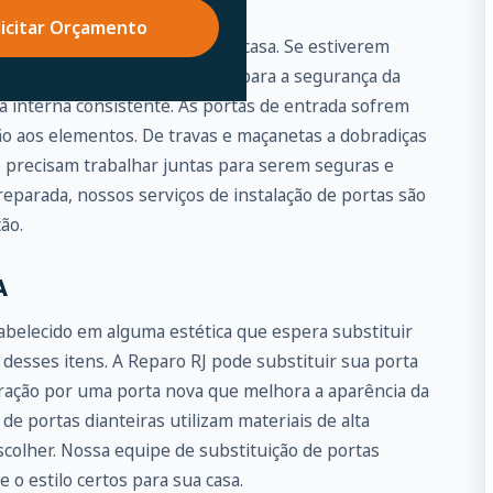
DA É PRIMORDIAL
licitar Orçamento
te a porta de entrada para sua casa. Se estiverem
representar um grande risco para a segurança da
a interna consistente. As portas de entrada sofrem
ão aos elementos. De travas e maçanetas a dobradiças
e precisam trabalhar juntas para serem seguras e
eparada, nossos serviços de instalação de portas são
ão.
A
abelecido em alguma estética que espera substituir
 desses itens. A Reparo RJ pode substituir sua porta
piração por uma porta nova que melhora a aparência da
de portas dianteiras utilizam materiais de alta
colher. Nossa equipe de substituição de portas
 o estilo certos para sua casa.