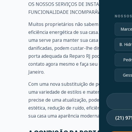
OS NOSSOS SERVIÇOS DE INSTALAÇÃO DE POR
FUNCIONALIDADE INCOMPARÁVEIS
NOSSOS
Muitos proprietários não sabem a importância d
Marce
eficiência energética de sua casa. Seja a porta d
uma serve para manter sua casa protegida. Se a
B. Hidr
danificadas, podem custar-lhe dinheiro e coloca
porta adequada da Reparo RJ pode fornecer prot
Pedr
contato agora mesmo e faça seu orçamento, ate
Janeiro.
Gess
Com uma nova substituição de porta, você pode
uma variedade de estilos e materiais de porta de
precise de uma atualização, podemos ajudar. No
estética, redução de ruído, eficiência energétic
sua casa uma aparência moderna, tradicional, ecl
(21) 9