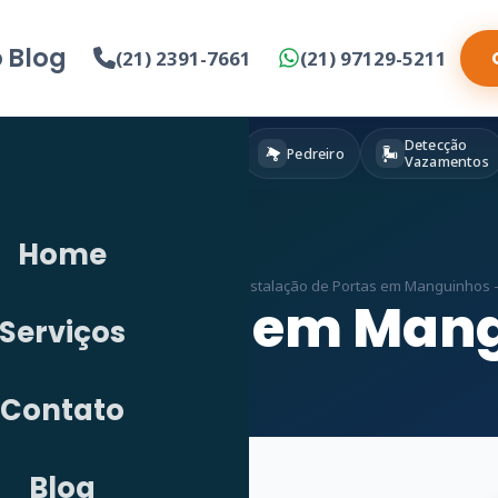
o
Blog
(21) 2391-7661
(21) 97129-5211
Detecção
Eletricista
Pintura
Pedreiro
Vazamentos
Home
cio
»
Serviços
»
Marceneiro em RJ
»
Instalação de Portas em Manguinhos –
de Portas em Man
Serviços
Contato
Blog