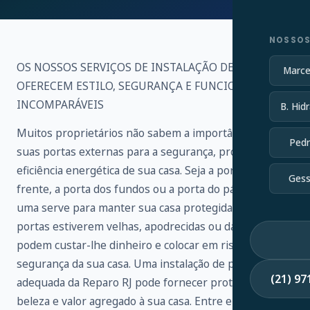
NOSSOS
OS NOSSOS SERVIÇOS DE INSTALAÇÃO DE PORTAS
Marce
OFERECEM ESTILO, SEGURANÇA E FUNCIONALIDADE
INCOMPARÁVEIS
B. Hidr
Muitos proprietários não sabem a importância de
Pedr
suas portas externas para a segurança, proteção e
eficiência energética de sua casa. Seja a porta da
Gess
frente, a porta dos fundos ou a porta do pátio, cada
uma serve para manter sua casa protegida. Se as suas
portas estiverem velhas, apodrecidas ou danificadas,
podem custar-lhe dinheiro e colocar em risco a
segurança da sua casa. Uma instalação de porta
(21) 9
adequada da Reparo RJ pode fornecer proteção,
beleza e valor agregado à sua casa. Entre em contato