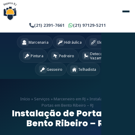
(21) 2391-7661
(21) 97129-5211
Marcenaria
Hidráulica
Eletricista
Detecção
Pintura
Pedreiro
Vazamentos
Gesseiro
Telhadista
Início
»
Serviços
»
Marceneiro em RJ
»
Instalação de
Portas em Bento Ribeiro – RJ
Instalação de Portas em
Bento Ribeiro – RJ