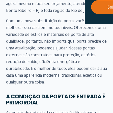
agora mesmo e faça seu orçamento, atendemos em
So
Bento Ribeiro – RJ e toda região do Rio de Janeiro.
Com uma nova substituição de porta, você pode
melhorar sua casa em muitos níveis. Oferecemos uma
variedade de estilos e materiais de porta de alta
qualidade, portanto, não importa qual porta precise de
uma atualização, podemos ajudar. Nossas portas
externas são construídas para proteção, estética,
redução de ruído, eficiência energética e
durabilidade. E o melhor de tudo, eles podem dar à sua
casa uma aparência moderna, tradicional, eclética ou
qualquer outra coisa.
A CONDIÇÃO DA PORTA DE ENTRADA É
PRIMORDIAL
As portas de entrada da sua casa são literalmente a