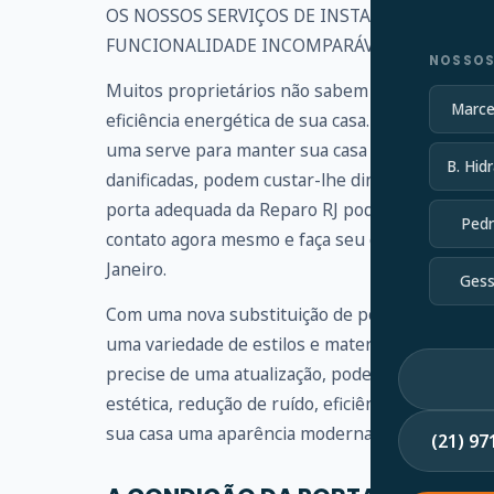
OS NOSSOS SERVIÇOS DE INSTALAÇÃO DE POR
FUNCIONALIDADE INCOMPARÁVEIS
NOSSOS
Muitos proprietários não sabem a importância d
Marce
eficiência energética de sua casa. Seja a porta d
uma serve para manter sua casa protegida. Se a
B. Hidr
danificadas, podem custar-lhe dinheiro e coloca
porta adequada da Reparo RJ pode fornecer prot
Pedr
contato agora mesmo e faça seu orçamento, aten
Janeiro.
Gess
Com uma nova substituição de porta, você pode
uma variedade de estilos e materiais de porta de
precise de uma atualização, podemos ajudar. No
estética, redução de ruído, eficiência energétic
sua casa uma aparência moderna, tradicional, ecl
(21) 9