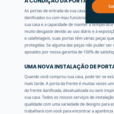
A CONDIÇÃO DA PORTA DE ENTRA
So
As portas de entrada da sua casa são literalmen
danificados ou com mau funcionamento, podem 
sua casa e a capacidade de manter a temperatur
muito desgaste devido ao uso diário e à exposiç
e calafetagem, suas portas têm várias peças qu
protegidas. Se alguma das peças não puder ser r
apoiados por nossa garantia de 100% de satisfaç
UMA NOVA INSTALAÇÃO DE PORT
Quando você comprou sua casa, pode ter se est
mais tarde. A porta da frente é muitas vezes um
da frente danificada, desatualizada ou sem ins
sua casa. Todos os nossos serviços de instalação 
qualidade com uma variedade de designs para es
trabalhará com você para encontrar a aparência e