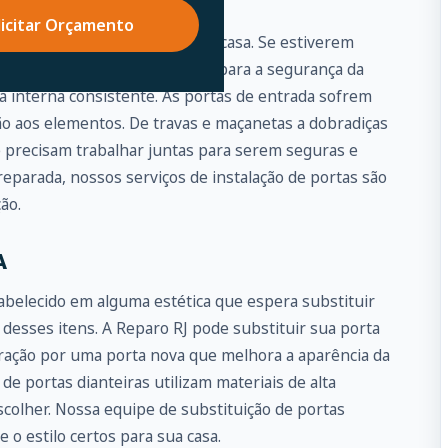
DA É PRIMORDIAL
licitar Orçamento
te a porta de entrada para sua casa. Se estiverem
representar um grande risco para a segurança da
a interna consistente. As portas de entrada sofrem
ão aos elementos. De travas e maçanetas a dobradiças
e precisam trabalhar juntas para serem seguras e
eparada, nossos serviços de instalação de portas são
ão.
A
abelecido em alguma estética que espera substituir
 desses itens. A Reparo RJ pode substituir sua porta
piração por uma porta nova que melhora a aparência da
de portas dianteiras utilizam materiais de alta
colher. Nossa equipe de substituição de portas
 o estilo certos para sua casa.