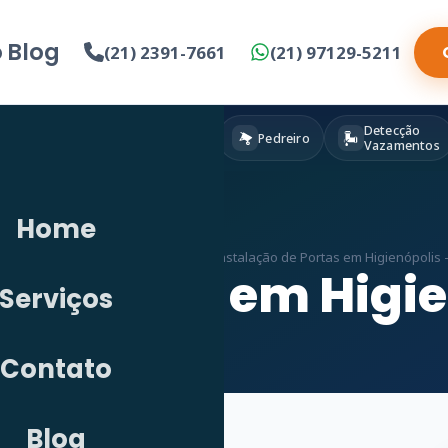
o
Blog
(21) 2391-7661
(21) 97129-5211
Detecção
Eletricista
Pintura
Pedreiro
Vazamentos
Home
cio
»
Serviços
»
Marceneiro em RJ
»
Instalação de Portas em Higienópolis –
de Portas em Higie
Serviços
Contato
Blog