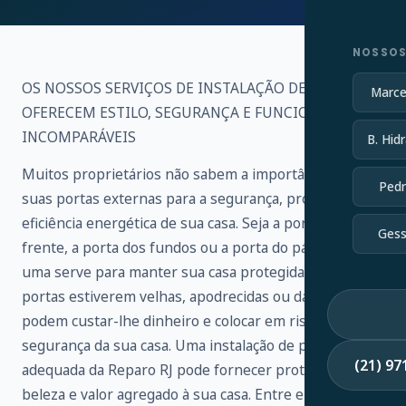
NOSSOS
OS NOSSOS SERVIÇOS DE INSTALAÇÃO DE PORTAS
Marce
OFERECEM ESTILO, SEGURANÇA E FUNCIONALIDADE
INCOMPARÁVEIS
B. Hidr
Muitos proprietários não sabem a importância de
Pedr
suas portas externas para a segurança, proteção e
eficiência energética de sua casa. Seja a porta da
Gess
frente, a porta dos fundos ou a porta do pátio, cada
uma serve para manter sua casa protegida. Se as suas
portas estiverem velhas, apodrecidas ou danificadas,
podem custar-lhe dinheiro e colocar em risco a
segurança da sua casa. Uma instalação de porta
(21) 9
adequada da Reparo RJ pode fornecer proteção,
beleza e valor agregado à sua casa. Entre em contato