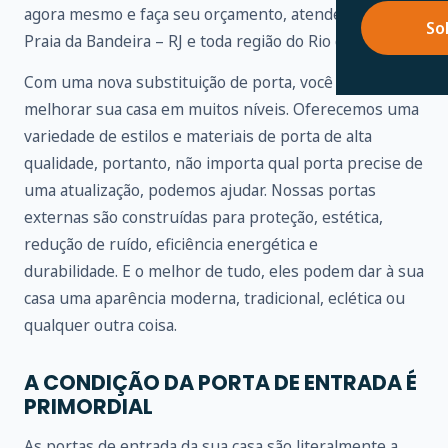
agora mesmo e faça seu orçamento, atendemos em
So
Praia da Bandeira – RJ e toda região do Rio de Janeiro.
Com uma nova substituição de porta, você pode
melhorar sua casa em muitos níveis. Oferecemos uma
variedade de estilos e materiais de porta de alta
qualidade, portanto, não importa qual porta precise de
uma atualização, podemos ajudar. Nossas portas
externas são construídas para proteção, estética,
redução de ruído, eficiência energética e
durabilidade. E o melhor de tudo, eles podem dar à sua
casa uma aparência moderna, tradicional, eclética ou
qualquer outra coisa.
A CONDIÇÃO DA PORTA DE ENTRADA É
PRIMORDIAL
As portas de entrada da sua casa são literalmente a