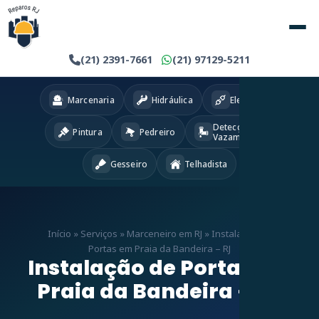
(21) 2391-7661
(21) 97129-5211
Marcenaria
Hidráulica
Eletricista
Detecção
Pintura
Pedreiro
Vazamentos
Gesseiro
Telhadista
Início
»
Serviços
»
Marceneiro em RJ
»
Instalação de
Portas em Praia da Bandeira – RJ
Instalação de Portas em
Praia da Bandeira – RJ