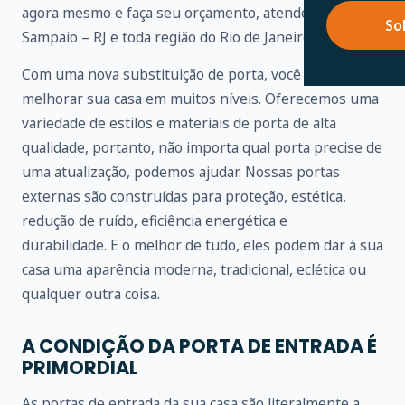
agora mesmo e faça seu orçamento, atendemos em
So
Sampaio – RJ e toda região do Rio de Janeiro.
Com uma nova substituição de porta, você pode
melhorar sua casa em muitos níveis. Oferecemos uma
variedade de estilos e materiais de porta de alta
qualidade, portanto, não importa qual porta precise de
uma atualização, podemos ajudar. Nossas portas
externas são construídas para proteção, estética,
redução de ruído, eficiência energética e
durabilidade. E o melhor de tudo, eles podem dar à sua
casa uma aparência moderna, tradicional, eclética ou
qualquer outra coisa.
A CONDIÇÃO DA PORTA DE ENTRADA É
PRIMORDIAL
As portas de entrada da sua casa são literalmente a