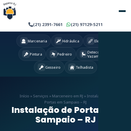
(21) 2391-7661
(21) 97129-5211
Marcenaria
Hidráulica
Eletricista
Detecção
Pintura
Pedreiro
Vazamentos
Gesseiro
Telhadista
Início
»
Serviços
»
Marceneiro em RJ
»
Instalação de
Portas em Sampaio – RJ
Instalação de Portas em
Sampaio – RJ