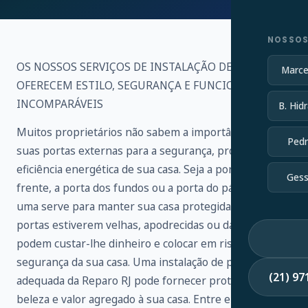
NOSSOS
OS NOSSOS SERVIÇOS DE INSTALAÇÃO DE PORTAS
Marce
OFERECEM ESTILO, SEGURANÇA E FUNCIONALIDADE
INCOMPARÁVEIS
B. Hidr
Muitos proprietários não sabem a importância de
Pedr
suas portas externas para a segurança, proteção e
eficiência energética de sua casa. Seja a porta da
Gess
frente, a porta dos fundos ou a porta do pátio, cada
uma serve para manter sua casa protegida. Se as suas
portas estiverem velhas, apodrecidas ou danificadas,
podem custar-lhe dinheiro e colocar em risco a
segurança da sua casa. Uma instalação de porta
(21) 9
adequada da Reparo RJ pode fornecer proteção,
beleza e valor agregado à sua casa. Entre em contato