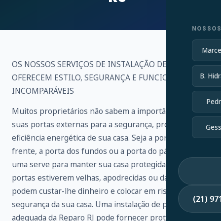
NOSSOS
Marce
OS NOSSOS SERVIÇOS DE INSTALAÇÃO DE PORTAS
B. Hidr
OFERECEM ESTILO, SEGURANÇA E FUNCIONALIDADE
INCOMPARÁVEIS
Pedr
Muitos proprietários não sabem a importância de
suas portas externas para a segurança, proteção e
Gess
eficiência energética de sua casa. Seja a porta da
frente, a porta dos fundos ou a porta do pátio, cada
uma serve para manter sua casa protegida. Se as suas
portas estiverem velhas, apodrecidas ou danificadas,
podem custar-lhe dinheiro e colocar em risco a
(21) 9
segurança da sua casa. Uma instalação de porta
adequada da Reparo RJ pode fornecer proteção,