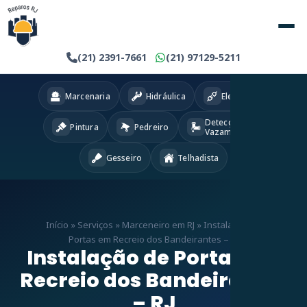
(21) 2391-7661
(21) 97129-5211
Marcenaria
Hidráulica
Eletricista
Detecção
Pintura
Pedreiro
Vazamentos
Gesseiro
Telhadista
Início
»
Serviços
»
Marceneiro em RJ
»
Instalação de
Portas em Recreio dos Bandeirantes – RJ
Instalação de Portas em
Recreio dos Bandeirantes
– RJ